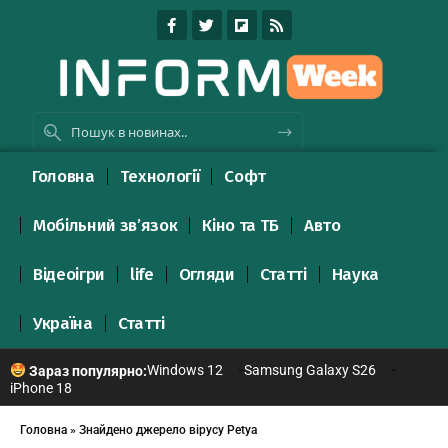
Головна
Технології
Софт
Мобільний зв’язок
Кіно та ТБ
Авто
Відеоігри
life
Огляди
Статті
Наука
Україна
Статті
Windows 12
Samsung Galaxy S26
Зараз популярно:
iPhone 18
Головна
»
Знайдено джерело вірусу Petya