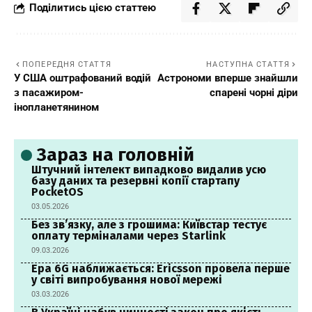
Поділитись цією статтею
ПОПЕРЕДНЯ СТАТТЯ
НАСТУПНА СТАТТЯ
У США оштрафований водій
Астрономи вперше знайшли
з пасажиром-
спарені чорні діри
інопланетянином
Зараз на головній
Штучний інтелект випадково видалив усю
базу даних та резервні копії стартапу
PocketOS
03.05.2026
Без зв’язку, але з грошима: Київстар тестує
оплату терміналами через Starlink
09.03.2026
Ера 6G наближається: Ericsson провела перше
у світі випробування нової мережі
03.03.2026