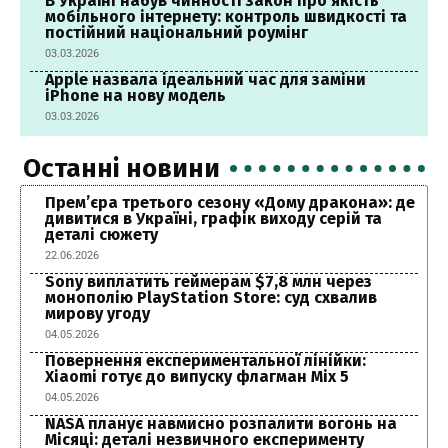
В Україні набув чинності закон про якість
мобільного інтернету: контроль швидкості та
постійний національний роумінг
03.03.2026
Apple назвала ідеальний час для заміни
iPhone на нову модель
03.03.2026
Останні новини
Прем’єра третього сезону «Дому дракона»: де
дивитися в Україні, графік виходу серій та
деталі сюжету
22.06.2026
Sony виплатить геймерам $7,8 млн через
монополію PlayStation Store: суд схвалив
мирову угоду
04.05.2026
Повернення експериментальної лінійки:
Xiaomi готує до випуску флагман Mix 5
04.05.2026
NASA планує навмисно розпалити вогонь на
Місяці: деталі незвичного експерименту