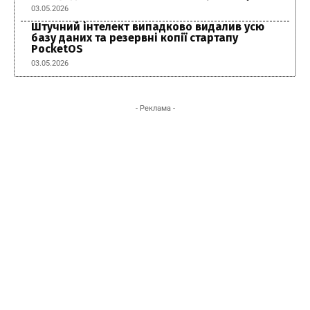
03.05.2026
Штучний інтелект випадково видалив усю
базу даних та резервні копії стартапу
PocketOS
03.05.2026
- Реклама -