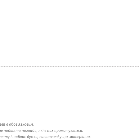
ek є обов’язковим.
е поділяти погляди, які в них промотуються.
ту і поділяє думки, висловлені у цих матеріалах.