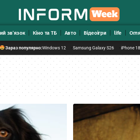
ий зв’язок
Кіно та ТБ
Авто
Відеоігри
life
Огл
Windows 12
Samsung Galaxy S26
iPhone 1
Зараз популярно: