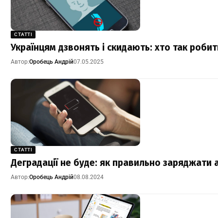
СТАТТІ
Українцям дзвонять і скидають: хто так робить
Автор:
Оробець Андрій
07.05.2025
СТАТТІ
Деградації не буде: як правильно заряджати
Автор:
Оробець Андрій
08.08.2024