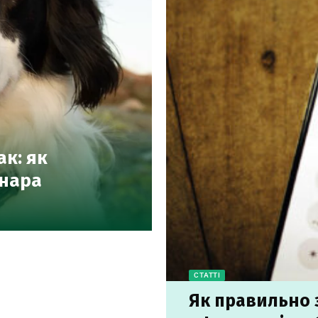
ак: як
инара
СТАТТІ
Як правильно 