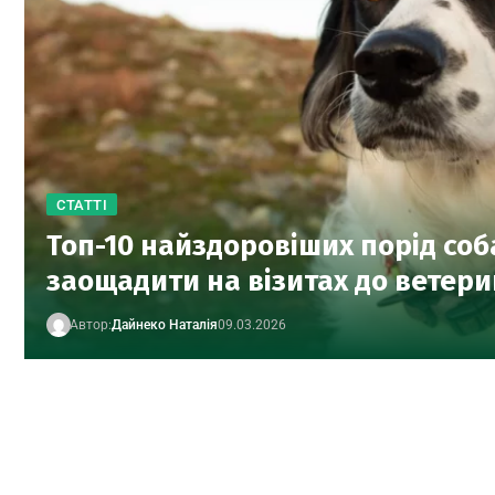
СТАТТІ
Топ-10 найздоровіших порід соб
заощадити на візитах до ветер
Автор:
Дайнеко Наталія
09.03.2026