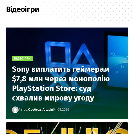
Відеоігри
ВІДЕОІГРИ
Sony виплатить геймерам
$7,8 млн через монополію
PlayStation Store: суд
схвалив мирову угоду
Автор:
Оробець Андрій
04.05.2026