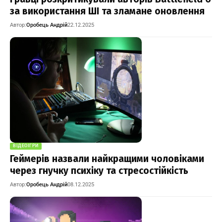
за використання ШІ та зламане оновлення
Автор:
Оробець Андрій
22.12.2025
ВІДЕОІГРИ
Геймерів назвали найкращими чоловіками
через гнучку психіку та стресостійкість
Автор:
Оробець Андрій
08.12.2025