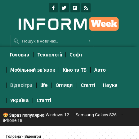
Головна
Технології
Софт
Мобільний зв’язок
Кіно та ТБ
Авто
Відеоігри
life
Огляди
Статті
Наука
Україна
Статті
Windows 12
Samsung Galaxy S26
Зараз популярно:
iPhone 18
Головна
»
Відеоігри