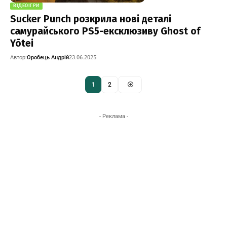
ВІДЕОІГРИ
Sucker Punch розкрила нові деталі
самурайського PS5-ексклюзиву Ghost of
Yōtei
Автор:
Оробець Андрій
23.06.2025
1
2
- Реклама -