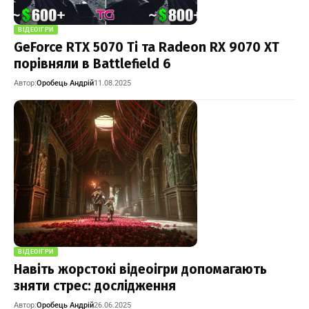
ВІДЕОІГРИ
GeForce RTX 5070 Ti та Radeon RX 9070 XT
порівняли в Battlefield 6
Автор:
Оробець Андрій
11.08.2025
ВІДЕОІГРИ
Навіть жорстокі відеоігри допомагають
зняти стрес: дослідження
Автор:
Оробець Андрій
26.06.2025