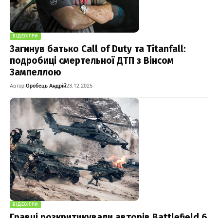
ВІДЕОІГРИ
Загинув батько Call of Duty та Titanfall:
подробиці смертельної ДТП з Вінсом
Зампеллою
Автор:
Оробець Андрій
23.12.2025
ВІДЕОІГРИ
Гравці розкритикували авторів Battlefield 6