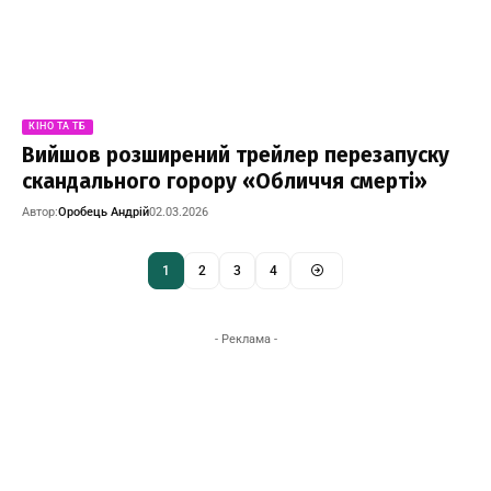
КІНО ТА ТБ
Вийшов розширений трейлер перезапуску
скандального горору «Обличчя смерті»
Автор:
Оробець Андрій
02.03.2026
1
2
3
4
- Реклама -