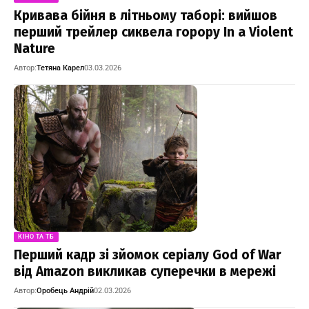
Кривава бійня в літньому таборі: вийшов
перший трейлер сиквела горору In a Violent
Nature
Автор:
Тетяна Карел
03.03.2026
КІНО ТА ТБ
Перший кадр зі зйомок серіалу God of War
від Amazon викликав суперечки в мережі
Автор:
Оробець Андрій
02.03.2026