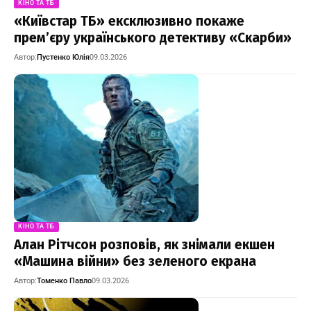
КІНО ТА ТБ
«Київстар ТБ» ексклюзивно покаже
прем’єру українського детективу «Скарби»
Автор:
Пустенко Юлія
09.03.2026
КІНО ТА ТБ
Алан Рітчсон розповів, як знімали екшен
«Машина війни» без зеленого екрана
Автор:
Томенко Павло
09.03.2026