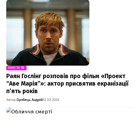
КІНО ТА ТБ
Раян Гослінг розповів про фільм «Проект
“Аве Марія”»: актор присвятив екранізації
п’ять років
Автор:
Оробець Андрій
02.03.2026