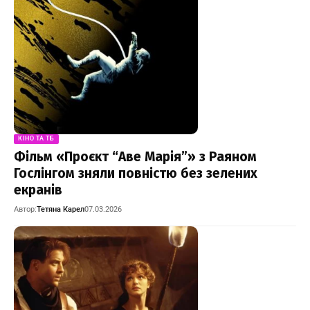
КІНО ТА ТБ
Фільм «Проєкт “Аве Марія”» з Раяном
Гослінгом зняли повністю без зелених
екранів
Автор:
Тетяна Карел
07.03.2026