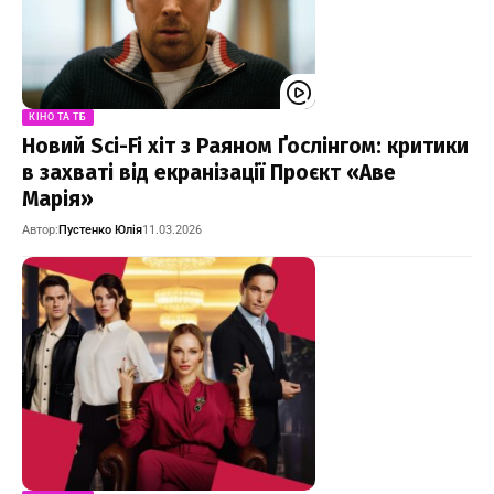
КІНО ТА ТБ
Новий Sci-Fi хіт з Раяном Ґослінгом: критики
в захваті від екранізації Проєкт «Аве
Марія»
Автор:
Пустенко Юлія
11.03.2026