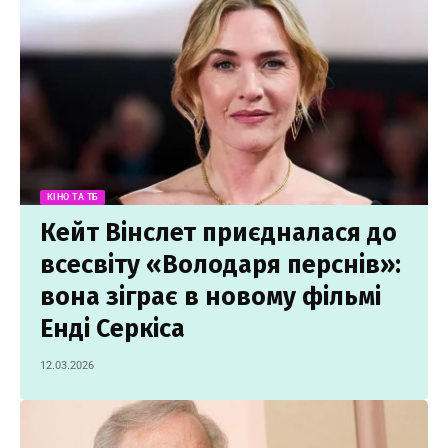
КІНО ТА ТБ
Кейт Вінслет приєдналася до
всесвіту «Володаря перснів»:
вона зіграє в новому фільмі
Енді Серкіса
12.03.2026