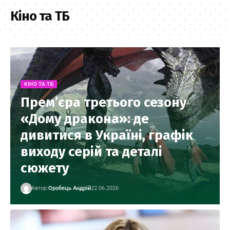
Кіно та ТБ
КІНО ТА ТБ
Прем’єра третього сезону
«Дому дракона»: де
дивитися в Україні, графік
виходу серій та деталі
сюжету
Автор:
Оробець Андрій
22.06.2026