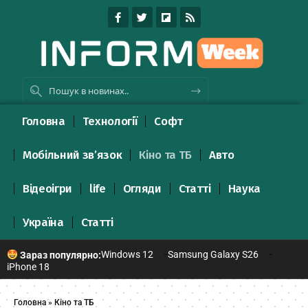
Головна
Технології
Софт
Мобільний зв’язок
Кіно та ТБ
Авто
Відеоігри
life
Огляди
Статті
Наука
Україна
Статті
Windows 12
Samsung Galaxy S26
Зараз популярно:
iPhone 18
Головна
»
Кіно та ТБ