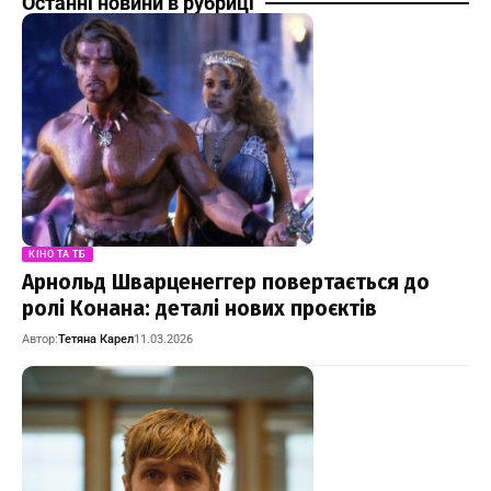
Останні новини в рубриці
КІНО ТА ТБ
Арнольд Шварценеггер повертається до
ролі Конана: деталі нових проєктів
Автор:
Тетяна Карел
11.03.2026