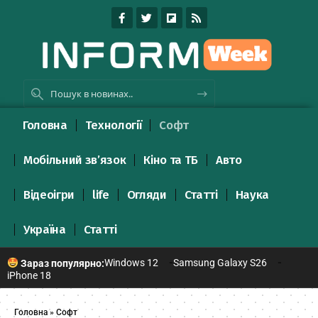
Головна
Технології
Софт
Мобільний зв’язок
Кіно та ТБ
Авто
Відеоігри
life
Огляди
Статті
Наука
Україна
Статті
Windows 12
Samsung Galaxy S26
Зараз популярно:
iPhone 18
Головна
»
Софт