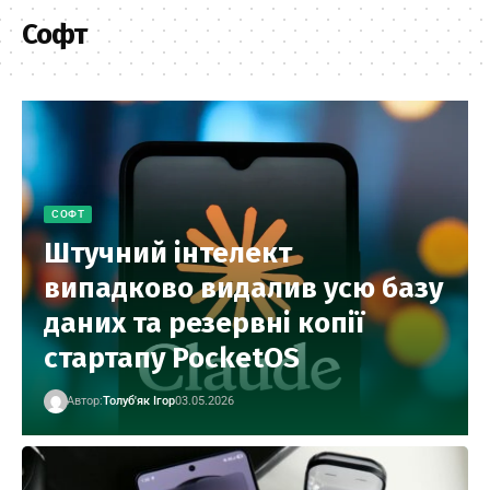
Софт
СОФТ
Штучний інтелект
випадково видалив усю базу
даних та резервні копії
стартапу PocketOS
Автор:
Толуб'як Ігор
03.05.2026