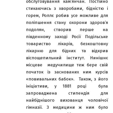
обслуговування кам’янчан. Постійно
стикаючись з хворобами, бідністю і
горем, Роллє робив усе можливе для
поліпшення стану охорони здоров’я
подолян, створив перше на
південному заході Росії Подільське
товариство лікарів, безкоштовну
лікарню для бідних та відкрив
віспощепильний інститут. Нинішнє
місцеве медучилище теж бере свій
початок із заснованих ним курсів
«повивальних бабок». Також, з його
ініціативи, у 1881 році була
запроваджена стипендія для
найбіднішого вихованця чоловічої
гімназії. З медицини ж ним було