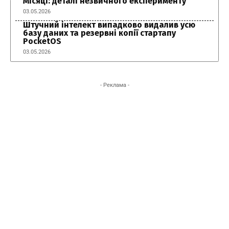
Місяці: деталі незвичного експерименту
03.05.2026
Штучний інтелект випадково видалив усю
базу даних та резервні копії стартапу
PocketOS
03.05.2026
- Реклама -