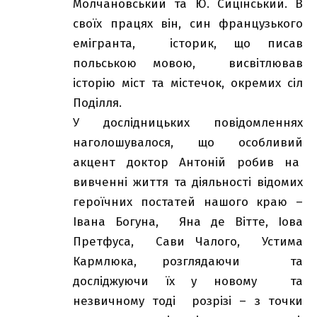
Молчановський та Ю. Сицінський. В
своїх працях він, син французького
емігранта, історик, що писав
польською мовою, висвітлював
історію міст та містечок, окремих сіл
Поділля.
У дослідницьких повідомленнях
наголошувалося, що особливий
акцент доктор Антоній робив на
вивченні життя та діяльності відомих
героїчних постатей нашого краю –
Івана Богуна, Яна де Вітте, Іова
Претфуса, Сави Чалого, Устима
Кармлюка, розглядаючи та
досліджуючи їх у новому та
незвичному тоді розрізі – з точки