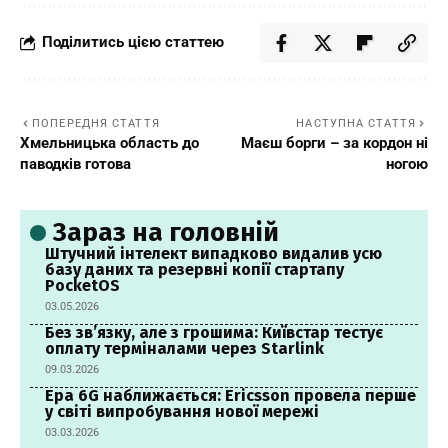
Поділитись цією статтею
ПОПЕРЕДНЯ СТАТТЯ
НАСТУПНА СТАТТЯ
Хмельницька область до
Маєш борги – за кордон ні
паводків готова
ногою
Зараз на головній
Штучний інтелект випадково видалив усю
базу даних та резервні копії стартапу
PocketOS
03.05.2026
Без зв’язку, але з грошима: Київстар тестує
оплату терміналами через Starlink
09.03.2026
Ера 6G наближається: Ericsson провела перше
у світі випробування нової мережі
03.03.2026