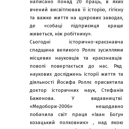
написано понад 20 праць, в яких
вчений висвітлював її історію, гігієну
та важке життя на цукрових заводах,
де «собаці підприємця краще
живеться, ніж робітнику».
Сьогодні історично-краєзнавча
спадщина великого Роллє зусиллями
місцевих науковців та краєзнавців
поволі повертається до нас. Ряд
наукових досліджень історії життя та
діяльності Йосифа Роллє присвятила
доктор історичних наук, Стефанія
Баженова. У видавництві
«Медобори-2006» нещодавно
побачила світ праця «Іван Богун
козацький полковник» , над якою