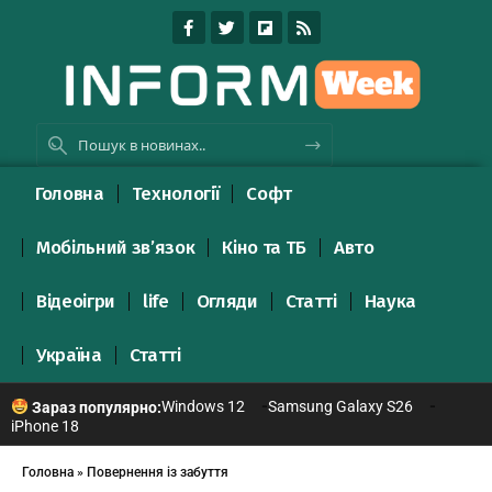
Головна
Технології
Софт
Мобільний зв’язок
Кіно та ТБ
Авто
Відеоігри
life
Огляди
Статті
Наука
Україна
Статті
Windows 12
Samsung Galaxy S26
Зараз популярно:
iPhone 18
Головна
»
Повернення із забуття