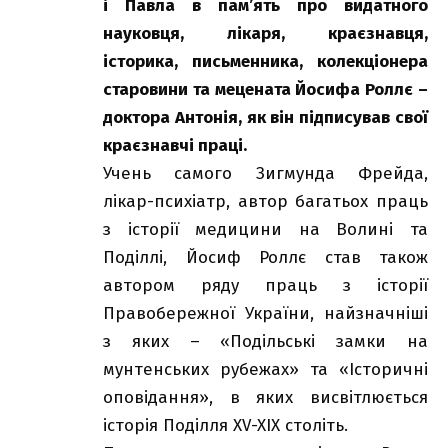
і Павла в пам’ять про видатного
науковця, лікаря, краєзнавця,
історика, письменника, колекціонера
старовини та мецената Йосифа Роллє –
доктора Антонія, як він підписував свої
краєзнавчі праці.
Учень самого Зигмунда Фрейда,
лікар-психіатр, автор багатьох праць
з історії медицини на Волині та
Поділлі, Йосиф Роллє став також
автором ряду праць з історії
Правобережної України, найзначніші
з яких – «Подільські замки на
мунтенських рубежах» та «Історичні
оповідання», в яких висвітлюється
історія Поділля XV-XIX століть.