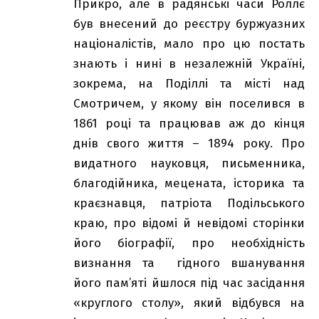
Прикро, але в радянські часи Роллє
був внесений до реєстру буржуазних
націоналістів, мало про цю постать
знають і нині в незалежній Україні,
зокрема, на Поділлі та місті над
Смотричем, у якому він поселився в
1861 році та працював аж до кінця
днів свого життя – 1894 року. Про
видатного науковця, письменника,
благодійника, мецената, історика та
краєзнавця, патріота Подільського
краю, про відомі й невідомі сторінки
його біографії, про необхідність
визнання та гідного вшанування
його пам’яті йшлося під час засідання
«круглого столу», який відбувся на