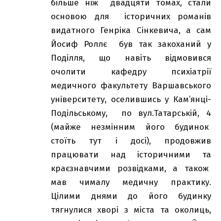
більше ніж двадцяти томах, стали
основою для історичних романів
видатного Генріка Сінкевича, а сам
Йосиф Роллє був так закоханий у
Поділля, що навіть відмовився
очолити кафедру психіатрії
медичного факультету Варшавського
університету, оселившись у Кам’янці-
Подільському, по вул.Татарській, 4
(майже незмінним його будинок
стоїть тут і досі), продовжив
працювати над історичними та
краєзнавчими розвідками, а також
мав чималу медичну практику.
Цілими днями до його будинку
тягнулися хворі з міста та околиць,