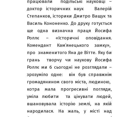
працювали подільські науковці –
доктор історичних наук Валерій
Степанков, історики Дмитро Ващук та
Василь Кононенко. До друку готується
ще одна визначна праця Йосифа
Роллє – «Історичні оповідання.
Комендант Кам’янецького замку»,
про знаменитого Яна де Вітте. Яку би
грань творчу чи наукову Йосифа
Роллє ми б сьогодні не розглядали –
зрозуміло одне: він був справжнім
громадянином свого міста, людиною,
котра мала прогресивні погляди,
уміла любити та цінувати людей,
вшановувала історію землі, на якій
народилася. На жаль, у місті над