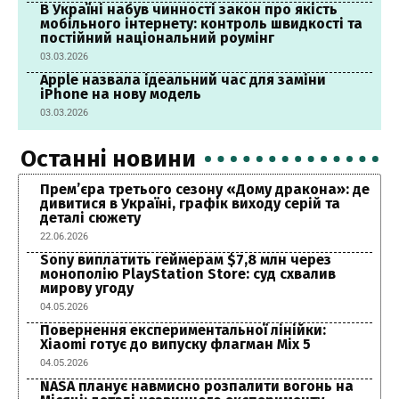
В Україні набув чинності закон про якість
мобільного інтернету: контроль швидкості та
постійний національний роумінг
03.03.2026
Apple назвала ідеальний час для заміни
iPhone на нову модель
03.03.2026
Останні новини
Прем’єра третього сезону «Дому дракона»: де
дивитися в Україні, графік виходу серій та
деталі сюжету
22.06.2026
Sony виплатить геймерам $7,8 млн через
монополію PlayStation Store: суд схвалив
мирову угоду
04.05.2026
Повернення експериментальної лінійки:
Xiaomi готує до випуску флагман Mix 5
04.05.2026
NASA планує навмисно розпалити вогонь на