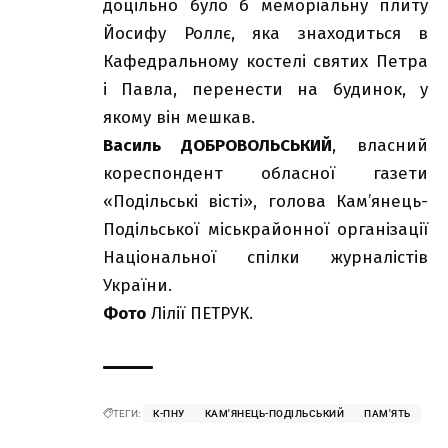
доцільно було б меморіальну плиту
Йосифу Роллє, яка знаходиться в
Кафедральному костелі святих Петра
і Павла, перенести на будинок, у
якому він мешкав.
Василь ДОБРОВОЛЬСЬКИЙ
, власний
кореспондент обласної газети
«Подільські вісті», голова Кам’янець-
Подільської міськрайонної організації
Національної спілки журналістів
України.
Фото
Лілії ПЕТРУК.
ТЕГИ:
К-ПНУ
КАМ'ЯНЕЦЬ-ПОДІЛЬСЬКИЙ
ПАМ'ЯТЬ