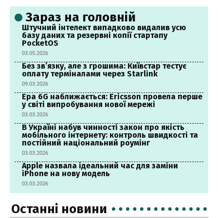
Зараз на головній
Штучний інтелект випадково видалив усю
базу даних та резервні копії стартапу
PocketOS
03.05.2026
Без зв’язку, але з грошима: Київстар тестує
оплату терміналами через Starlink
09.03.2026
Ера 6G наближається: Ericsson провела перше
у світі випробування нової мережі
03.03.2026
В Україні набув чинності закон про якість
мобільного інтернету: контроль швидкості та
постійний національний роумінг
03.03.2026
Apple назвала ідеальний час для заміни
iPhone на нову модель
03.03.2026
Останні новини