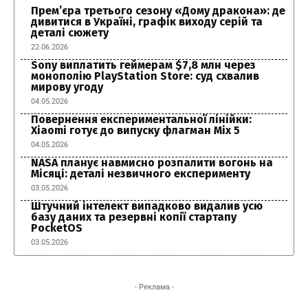
Прем’єра третього сезону «Дому дракона»: де
дивитися в Україні, графік виходу серій та
деталі сюжету
22.06.2026
Sony виплатить геймерам $7,8 млн через
монополію PlayStation Store: суд схвалив
мирову угоду
04.05.2026
Повернення експериментальної лінійки:
Xiaomi готує до випуску флагман Mix 5
04.05.2026
NASA планує навмисно розпалити вогонь на
Місяці: деталі незвичного експерименту
03.05.2026
Штучний інтелект випадково видалив усю
базу даних та резервні копії стартапу
PocketOS
03.05.2026
- Реклама -