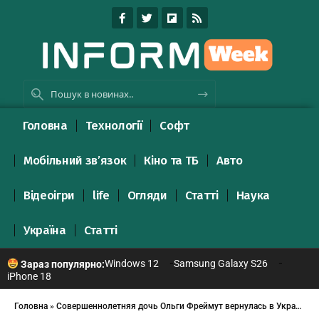
Головна
Технології
Софт
Мобільний зв’язок
Кіно та ТБ
Авто
Відеоігри
life
Огляди
Статті
Наука
Україна
Статті
Windows 12
Samsung Galaxy S26
Зараз популярно:
iPhone 18
Головна
»
Совершеннолетняя дочь Ольги Фреймут вернулась в Украину