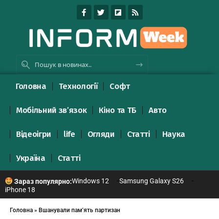
Головна
Технології
Софт
Мобільний зв’язок
Кіно та ТБ
Авто
Відеоігри
life
Огляди
Статті
Наука
Україна
Статті
Windows 12
Samsung Galaxy S26
Зараз популярно:
iPhone 18
Головна
»
Вшанували пам’ять партизан