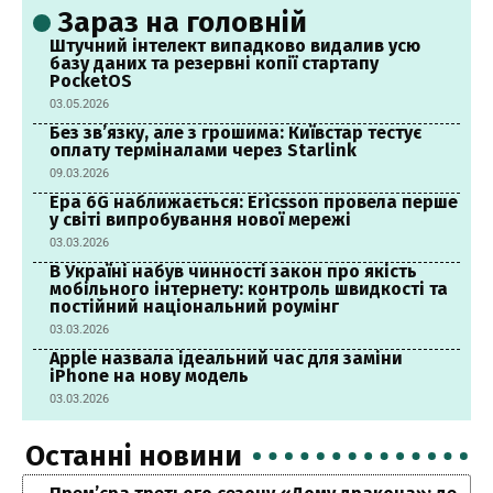
Зараз на головній
Штучний інтелект випадково видалив усю
базу даних та резервні копії стартапу
PocketOS
03.05.2026
Без зв’язку, але з грошима: Київстар тестує
оплату терміналами через Starlink
09.03.2026
Ера 6G наближається: Ericsson провела перше
у світі випробування нової мережі
03.03.2026
В Україні набув чинності закон про якість
мобільного інтернету: контроль швидкості та
постійний національний роумінг
03.03.2026
Apple назвала ідеальний час для заміни
iPhone на нову модель
03.03.2026
Останні новини