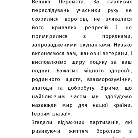
Велика Перемога. За жахливих
переслідувань учасники руху не
скорилися ворогові, не злякалися
його кривавих репресій і не
примирилися з порядками,
запровадженими окупантами. Низько
вклоняємося вам, шановні ветерани, і
висловлюємо щиру подяку за ваш
подвиг. Бажаємо міцного здоров’я,
родинного щастя, взаєморозуміння,
злагоди та добробуту. Віримо, що
найближчим часом ми здобудемо
назавжди мир для нашої країни.
Героям слава!
»
.
Згадали відважних партизанів, які
ризикуючи життям боролися з