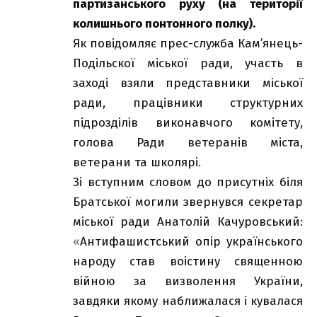
партизанського руху (на території
колишнього понтонного полку).
Як повідомляє прес-служба Кам’янець-
Подільскої міської ради, участь в
заході взяли представники міської
ради, працівники структурних
підрозділів виконавчого комітету,
голова Ради ветеранів міста,
ветерани та школярі.
Зі вступним словом до присутніх біля
Братської могили звернувся секретар
міської ради Анатолій Качуровський:
«
Антифашистський опір українського
народу став воістину священною
війною за визволення України,
завдяки якому наближалася і кувалася