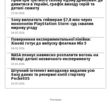
Прем’єра третього сезону «Дому дракона»: де
дивитися в Україні, графік виходу серій та
деталі сюжету
22.06.2026
Sony виплатить геймерам $7,8 млн через
монополію PlayStation Store: суд схвалив
мирову угоду
04.05.2026
Повернення експериментальної лінійки:
Xiaomi готує до випуску флагман Mix 5
04.05.2026
NASA планує навмисно розпалити вогонь на
Місяці: деталі незвичного експерименту
03.05.2026
Штучний інтелект випадково видалив усю
базу даних та резервні копії стартапу
PocketOS
03.05.2026
- Реклама -