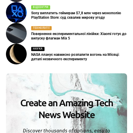
ВІДЕОІГРИ
Sony виплатить геймерам $7,8 млн через монополію
PlayStation Store: суд схвалив мирову угоду
ТЕХНОЛОГІЇ
Повернення експериментальної лінійки: Xiaomi готує до
випуску флагман Mix 5
НАУКА
NASA планує навмисно розпалити вогонь на Місяці:
деталі незвичного експерименту
Create an Amazing Tech
News Website
Discover thousands of options, easy to