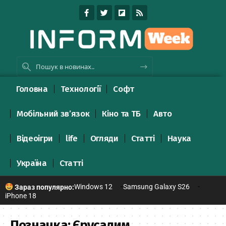
Головна
Технології
Софт
Мобільний зв’язок
Кіно та ТБ
Авто
Відеоігри
life
Огляди
Статті
Наука
Україна
Статті
Windows 12
Samsung Galaxy S26
Зараз популярно:
iPhone 18
Позначка:
Єрусалим