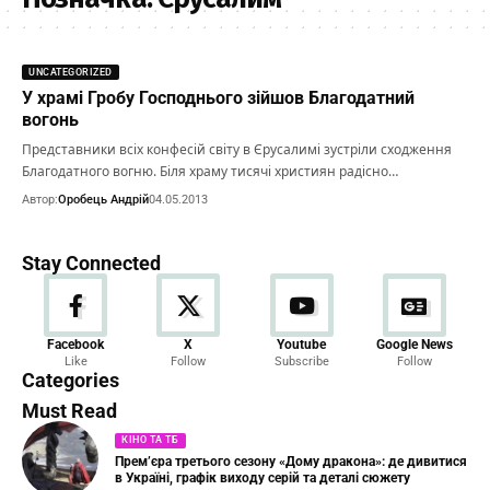
UNCATEGORIZED
У храмі Гробу Господнього зійшов Благодатний
вогонь
Представники всіх конфесій світу в Єрусалимі зустріли сходження
Благодатного вогню. Біля храму тисячі християн радісно…
Автор:
Оробець Андрій
04.05.2013
Stay Connected
Новини
Facebook
X
Youtube
Google News
Like
Follow
Subscribe
Follow
23 Articles
Categories
Must Read
КІНО ТА ТБ
Прем’єра третього сезону «Дому дракона»: де дивитися
в Україні, графік виходу серій та деталі сюжету