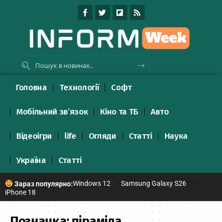
Головна
Технології
Софт
Мобільний зв’язок
Кіно та ТБ
Авто
Відеоігри
life
Огляди
Статті
Наука
Україна
Статті
Windows 12
Samsung Galaxy S26
Зараз популярно:
iPhone 18
Позначка:
піраміда