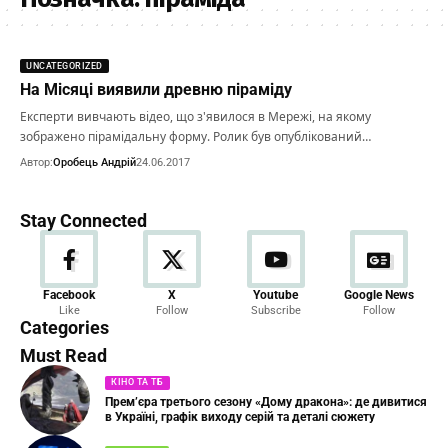
UNCATEGORIZED
На Місяці виявили древню піраміду
Експерти вивчають відео, що з'явилося в Мережі, на якому
зображено пірамідальну форму. Ролик був опублікований…
Автор:
Оробець Андрій
24.06.2017
Stay Connected
Новини
Facebook
X
Youtube
Google News
Like
Follow
Subscribe
Follow
23 Articles
Categories
Must Read
КІНО ТА ТБ
Прем’єра третього сезону «Дому дракона»: де дивитися
в Україні, графік виходу серій та деталі сюжету