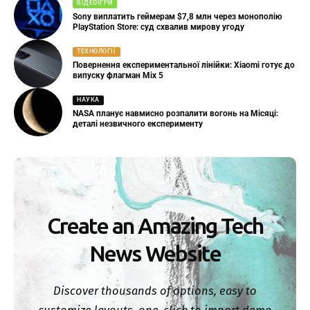
ВІДЕОІГРИ
Sony виплатить геймерам $7,8 млн через монополію
PlayStation Store: суд схвалив мирову угоду
ТЕХНОЛОГІЇ
Повернення експериментальної лінійки: Xiaomi готує до
випуску флагман Mix 5
НАУКА
NASA планує навмисно розпалити вогонь на Місяці:
деталі незвичного експерименту
Create an Amazing Tech
News Website
Discover thousands of options, easy to