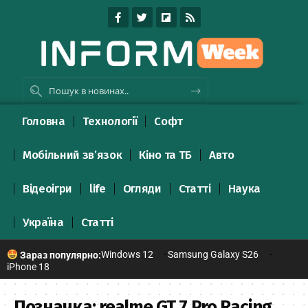
Головна
Технології
Софт
Мобільний зв’язок
Кіно та ТБ
Авто
Відеоігри
life
Огляди
Статті
Наука
Україна
Статті
Windows 12
Samsung Galaxy S26
Зараз популярно:
iPhone 18
Позначка:
realme GT 7 Pro Racing