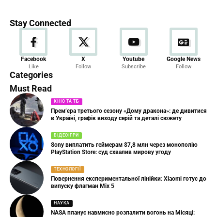
Stay Connected
Новини
Facebook
X
Youtube
Google News
Like
Follow
Subscribe
Follow
23 Articles
Categories
Must Read
КІНО ТА ТБ
Прем’єра третього сезону «Дому дракона»: де дивитися
в Україні, графік виходу серій та деталі сюжету
ВІДЕОІГРИ
Sony виплатить геймерам $7,8 млн через монополію
PlayStation Store: суд схвалив мирову угоду
ТЕХНОЛОГІЇ
Повернення експериментальної лінійки: Xiaomi готує до
випуску флагман Mix 5
НАУКА
NASA планує навмисно розпалити вогонь на Місяці: