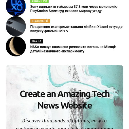
ВІДЕОІГРИ
Sony виплатить геймерам $7,8 млн через монополію
PlayStation Store: суд схвалив мирову угоду
ТЕХНОЛОГІЇ
Повернення експериментальної лінійки: Xiaomi готує до
випуску флагман Mix 5
НАУКА
NASA планує навмисно розпалити вогонь на Місяці:
деталі незвичного експерименту
Create an Amazing Tech
News Website
Discover thousands of options, easy to
customize layouts, one-click to import demo