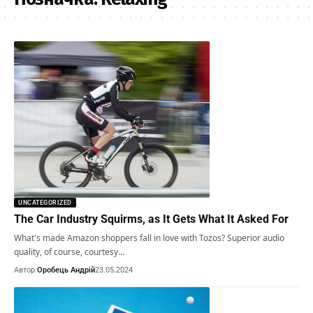
UNCATEGORIZED
The Car Industry Squirms, as It Gets What It Asked For
What's made Amazon shoppers fall in love with Tozos? Superior audio
quality, of course, courtesy…
Автор:
Оробець Андрій
23.05.2024