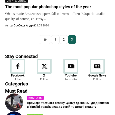
UNCATEGORIZED
The most popular photoshop styles of the year
What's made Amazon shoppers fall in love with Tozos? Superior audio
quality, of course, courtesy…
Автор:
Оробець Андрій
23.05.2024
1
2
3
Stay Connected
Новини
Facebook
X
Youtube
Google News
Like
Follow
Subscribe
Follow
23 Articles
Categories
Must Read
КІНО ТА ТБ
Прем’єра третього сезону «Дому дракона»: де дивитися
в Україні, графік виходу серій та деталі сюжету