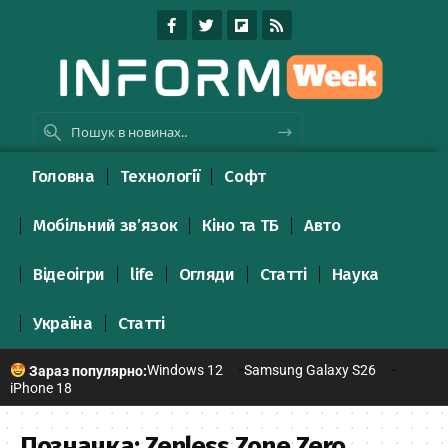
Головна
Технології
Софт
Мобільний зв’язок
Кіно та ТБ
Авто
Відеоігри
life
Огляди
Статті
Наука
Україна
Статті
Windows 12
Samsung Galaxy S26
Зараз популярно:
iPhone 18
Позначка:
Zenless Zone Zero