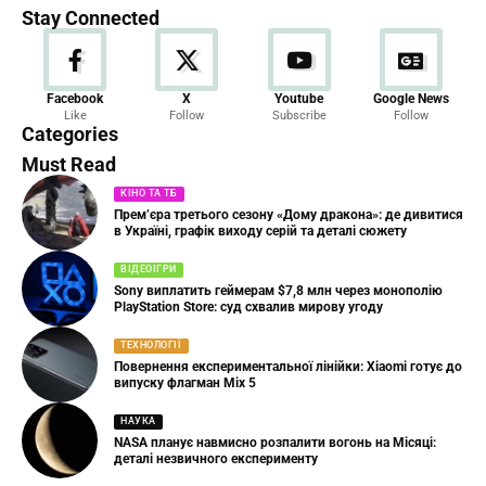
Stay Connected
Новини
Facebook
X
Youtube
Google News
Like
Follow
Subscribe
Follow
23 Articles
Categories
Must Read
КІНО ТА ТБ
Прем’єра третього сезону «Дому дракона»: де дивитися
в Україні, графік виходу серій та деталі сюжету
ВІДЕОІГРИ
Sony виплатить геймерам $7,8 млн через монополію
PlayStation Store: суд схвалив мирову угоду
ТЕХНОЛОГІЇ
Повернення експериментальної лінійки: Xiaomi готує до
випуску флагман Mix 5
НАУКА
NASA планує навмисно розпалити вогонь на Місяці:
деталі незвичного експерименту