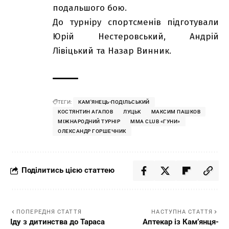
подальшого бою.
До турніру спортсменів підготували
Юрій Нестеровський, Андрій
Лівіцький та Назар Винник.
ТЕГИ:
КАМ'ЯНЕЦЬ-ПОДІЛЬСЬКИЙ
КОСТЯНТИН АГАПОВ
ЛУЦЬК
МАКСИМ ПАШКОВ
МІЖНАРОДНИЙ ТУРНІР
ММА CLUB «ГУНИ»
ОЛЕКСАНДР ГОРШЕЧНИК
Поділитись цією статтею
ПОПЕРЕДНЯ СТАТТЯ
НАСТУПНА СТАТТЯ
Іду з дитинства до Тараса
Аптекар із Кам’янця-