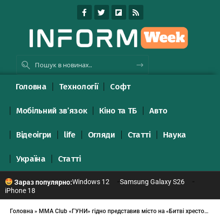
Головна
Технології
Софт
Мобільний зв’язок
Кіно та ТБ
Авто
Відеоігри
life
Огляди
Статті
Наука
Україна
Статті
Windows 12
Samsung Galaxy S26
Зараз популярно:
iPhone 18
Головна
»
ММА Club «ГУНИ» гідно представив місто на «Битві хрестоносців» у Луцьку