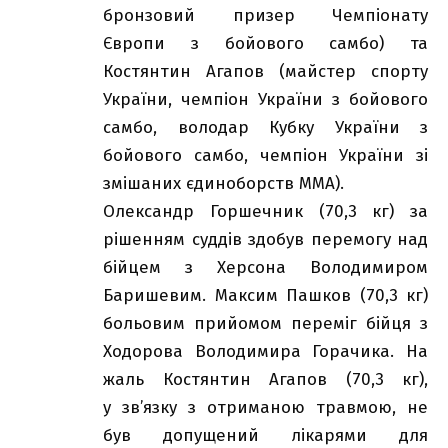
бронзовий призер Чемпіонату
Європи з бойового самбо) та
Костянтин Агапов (майстер спорту
України, чемпіон України з бойового
самбо, володар Кубку України з
бойового самбо, чемпіон України зі
змішаних єдиноборств ММА).
Олександр Горшечник (70,3 кг) за
рішенням суддів здобув перемогу над
бійцем з Херсона Володимиром
Баришевим. Максим Пашков (70,3 кг)
больовим прийомом переміг бійця з
Ходорова Володимира Горачика. На
жаль Костянтин Агапов (70,3 кг),
у зв’язку з отриманою травмою, не
був допущений лікарями для