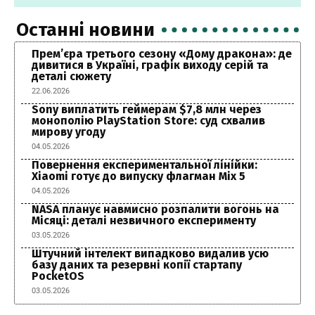
Останні новини
Прем’єра третього сезону «Дому дракона»: де
дивитися в Україні, графік виходу серій та
деталі сюжету
22.06.2026
Sony виплатить геймерам $7,8 млн через
монополію PlayStation Store: суд схвалив
мирову угоду
04.05.2026
Повернення експериментальної лінійки:
Xiaomi готує до випуску флагман Mix 5
04.05.2026
NASA планує навмисно розпалити вогонь на
Місяці: деталі незвичного експерименту
03.05.2026
Штучний інтелект випадково видалив усю
базу даних та резервні копії стартапу
PocketOS
03.05.2026