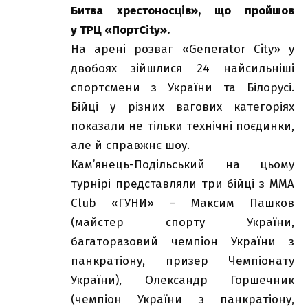
Битва хрестоносців», що пройшов
у ТРЦ «ПортCity».
На арені розваг «Generator City» у
двобоях зійшлися 24 найсильніші
спортсмени з України та Білорусі.
Бійці у різних вагових категоріях
показали не тільки технічні поєдинки,
але й справжнє шоу.
Кам’янець-Подільський на цьому
турнірі представляли три бійці з ММА
Club «ГУНИ» – Максим Пашков
(майстер спорту України,
багаторазовий чемпіон України з
панкратіону, призер Чемпіонату
України), Олександр Горшечник
(чемпіон України з панкратіону,