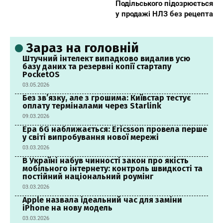
Подільського підозрюється
у продажі НЛЗ без рецепта
Зараз на головній
Штучний інтелект випадково видалив усю
базу даних та резервні копії стартапу
PocketOS
03.05.2026
Без зв’язку, але з грошима: Київстар тестує
оплату терміналами через Starlink
09.03.2026
Ера 6G наближається: Ericsson провела перше
у світі випробування нової мережі
03.03.2026
В Україні набув чинності закон про якість
мобільного інтернету: контроль швидкості та
постійний національний роумінг
03.03.2026
Apple назвала ідеальний час для заміни
iPhone на нову модель
03.03.2026