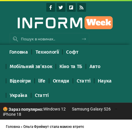
Головна
Технології
Софт
Мобільний зв’язок
Кіно та ТБ
Авто
Відеоігри
life
Огляди
Статті
Наука
Україна
Статті
Windows 12
Samsung Galaxy S26
Зараз популярно:
iPhone 18
Головна
»
Ольга Фреймут стала мамою втретє