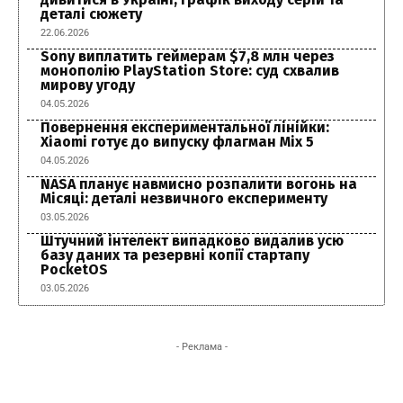
деталі сюжету
22.06.2026
Sony виплатить геймерам $7,8 млн через
монополію PlayStation Store: суд схвалив
мирову угоду
04.05.2026
Повернення експериментальної лінійки:
Xiaomi готує до випуску флагман Mix 5
04.05.2026
NASA планує навмисно розпалити вогонь на
Місяці: деталі незвичного експерименту
03.05.2026
Штучний інтелект випадково видалив усю
базу даних та резервні копії стартапу
PocketOS
03.05.2026
- Реклама -