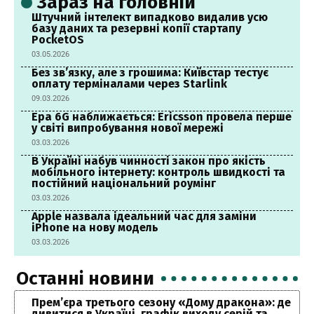
Зараз на головній
Штучний інтелект випадково видалив усю
базу даних та резервні копії стартапу
PocketOS
03.05.2026
Без зв’язку, але з грошима: Київстар тестує
оплату терміналами через Starlink
09.03.2026
Ера 6G наближається: Ericsson провела перше
у світі випробування нової мережі
03.03.2026
В Україні набув чинності закон про якість
мобільного інтернету: контроль швидкості та
постійний національний роумінг
03.03.2026
Apple назвала ідеальний час для заміни
iPhone на нову модель
03.03.2026
Останні новини
Прем’єра третього сезону «Дому дракона»: де
дивитися в Україні, графік виходу серій та