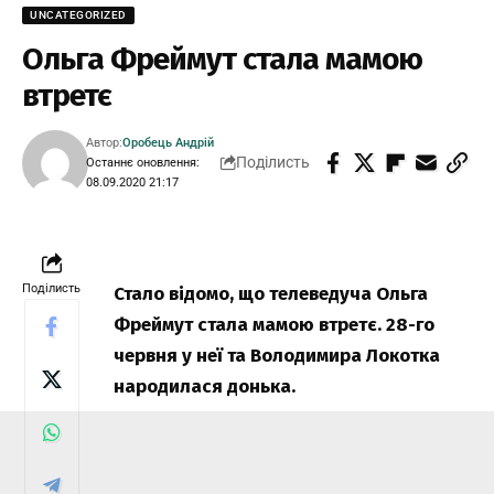
UNCATEGORIZED
Ольга Фреймут стала мамою
втретє
Автор:
Оробець Андрій
Поділисть
Останнє оновлення:
08.09.2020 21:17
Поділисть
Стало відомо, що т
елеведуча Ольга
Фреймут стала мамою втретє.
28-го
червня у неї та Володимира Локотка
народилася донька.