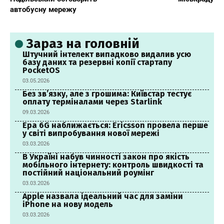
автобусну мережу
Зараз на головній
Штучний інтелект випадково видалив усю
базу даних та резервні копії стартапу
PocketOS
03.05.2026
Без зв’язку, але з грошима: Київстар тестує
оплату терміналами через Starlink
09.03.2026
Ера 6G наближається: Ericsson провела перше
у світі випробування нової мережі
03.03.2026
В Україні набув чинності закон про якість
мобільного інтернету: контроль швидкості та
постійний національний роумінг
03.03.2026
Apple назвала ідеальний час для заміни
iPhone на нову модель
03.03.2026