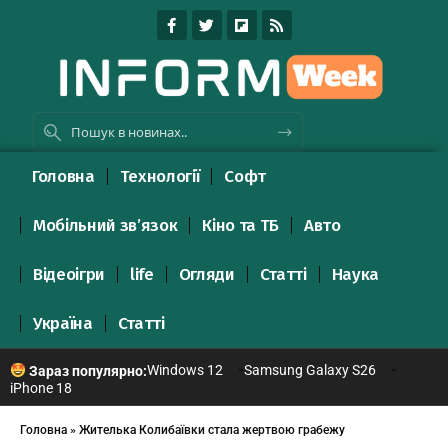
Головна
Технології
Софт
Мобільний зв’язок
Кіно та ТБ
Авто
Відеоігри
life
Огляди
Статті
Наука
Україна
Статті
Windows 12
Samsung Galaxy S26
Зараз популярно:
iPhone 18
Головна
»
Жителька Колибаївки стала жертвою грабежу