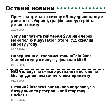
Останні новини
Прем’єра третього сезону «Дому дракона»: де
дивитися в Україні, графік виходу серій та
деталі сюжету
22.06.2026
Sony виплатить геймерам $7,8 млн через
монополію PlayStation Store: суд схвалив
мирову угоду
04.05.2026
Повернення експериментальної лінійки:
Xiaomi готує до випуску флагман Mix 5
04.05.2026
NASA планує навмисно розпалити вогонь на
Місяці: деталі незвичного експерименту
03.05.2026
Штучний інтелект випадково видалив усю
базу даних та резервні копії стартапу
PocketOS
03.05.2026