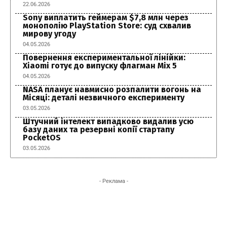
22.06.2026
Sony виплатить геймерам $7,8 млн через
монополію PlayStation Store: суд схвалив
мирову угоду
04.05.2026
Повернення експериментальної лінійки:
Xiaomi готує до випуску флагман Mix 5
04.05.2026
NASA планує навмисно розпалити вогонь на
Місяці: деталі незвичного експерименту
03.05.2026
Штучний інтелект випадково видалив усю
базу даних та резервні копії стартапу
PocketOS
03.05.2026
- Реклама -