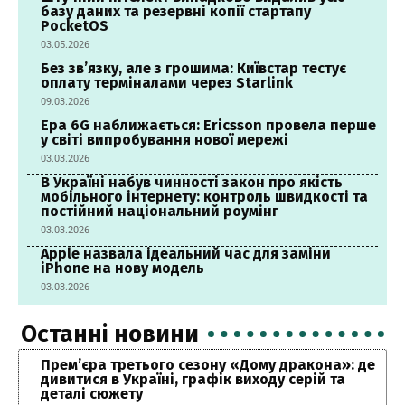
базу даних та резервні копії стартапу
PocketOS
03.05.2026
Без зв’язку, але з грошима: Київстар тестує
оплату терміналами через Starlink
09.03.2026
Ера 6G наближається: Ericsson провела перше
у світі випробування нової мережі
03.03.2026
В Україні набув чинності закон про якість
мобільного інтернету: контроль швидкості та
постійний національний роумінг
03.03.2026
Apple назвала ідеальний час для заміни
iPhone на нову модель
03.03.2026
Останні новини
Прем’єра третього сезону «Дому дракона»: де
дивитися в Україні, графік виходу серій та
деталі сюжету