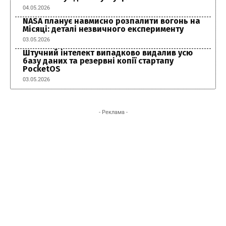
04.05.2026
NASA планує навмисно розпалити вогонь на
Місяці: деталі незвичного експерименту
03.05.2026
Штучний інтелект випадково видалив усю
базу даних та резервні копії стартапу
PocketOS
03.05.2026
- Реклама -