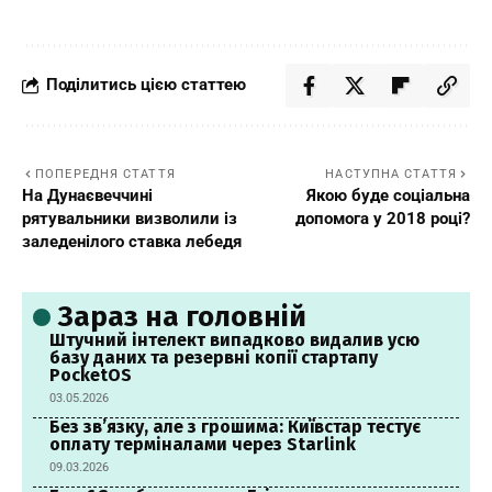
Поділитись цією статтею
ПОПЕРЕДНЯ СТАТТЯ
НАСТУПНА СТАТТЯ
На Дунаєвеччині
Якою буде соціальна
рятувальники визволили із
допомога у 2018 році?
заледенілого ставка лебедя
Зараз на головній
Штучний інтелект випадково видалив усю
базу даних та резервні копії стартапу
PocketOS
03.05.2026
Без зв’язку, але з грошима: Київстар тестує
оплату терміналами через Starlink
09.03.2026