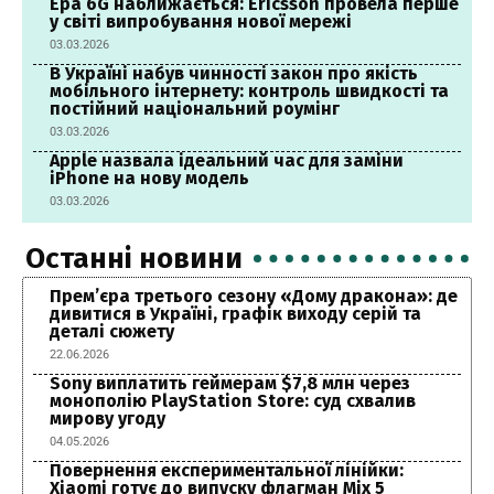
Ера 6G наближається: Ericsson провела перше
у світі випробування нової мережі
03.03.2026
В Україні набув чинності закон про якість
мобільного інтернету: контроль швидкості та
постійний національний роумінг
03.03.2026
Apple назвала ідеальний час для заміни
iPhone на нову модель
03.03.2026
Останні новини
Прем’єра третього сезону «Дому дракона»: де
дивитися в Україні, графік виходу серій та
деталі сюжету
22.06.2026
Sony виплатить геймерам $7,8 млн через
монополію PlayStation Store: суд схвалив
мирову угоду
04.05.2026
Повернення експериментальної лінійки:
Xiaomi готує до випуску флагман Mix 5