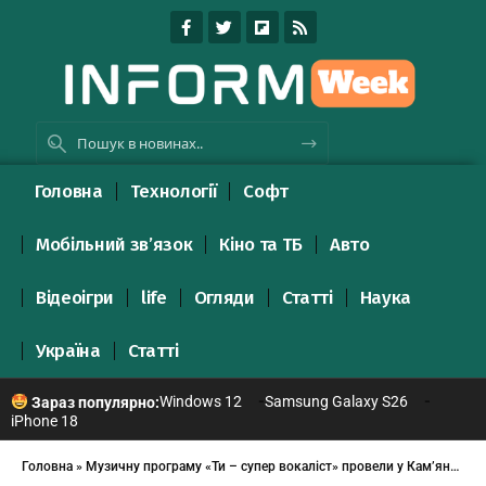
Головна
Технології
Софт
Мобільний зв’язок
Кіно та ТБ
Авто
Відеоігри
life
Огляди
Статті
Наука
Україна
Статті
Windows 12
Samsung Galaxy S26
Зараз популярно:
iPhone 18
Головна
»
Музичну програму «Ти – супер вокаліст» провели у Кам’янець-Подільському ЦДТ