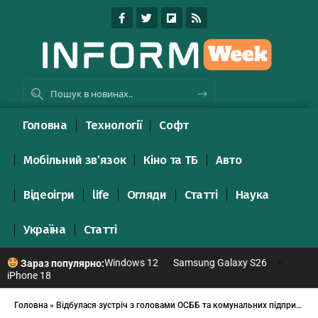
Головна
Технології
Софт
Мобільний зв’язок
Кіно та ТБ
Авто
Відеоігри
life
Огляди
Статті
Наука
Україна
Статті
Windows 12
Samsung Galaxy S26
Зараз популярно:
iPhone 18
Головна
»
Відбулася зустріч з головами ОСББ та комунальних підприємств