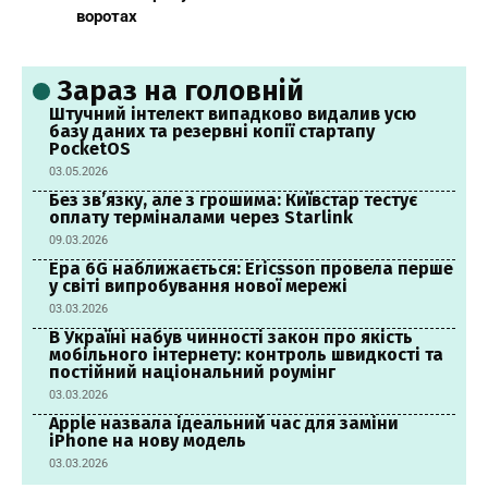
воротах
Зараз на головній
Штучний інтелект випадково видалив усю
базу даних та резервні копії стартапу
PocketOS
03.05.2026
Без зв’язку, але з грошима: Київстар тестує
оплату терміналами через Starlink
09.03.2026
Ера 6G наближається: Ericsson провела перше
у світі випробування нової мережі
03.03.2026
В Україні набув чинності закон про якість
мобільного інтернету: контроль швидкості та
постійний національний роумінг
03.03.2026
Apple назвала ідеальний час для заміни
iPhone на нову модель
03.03.2026