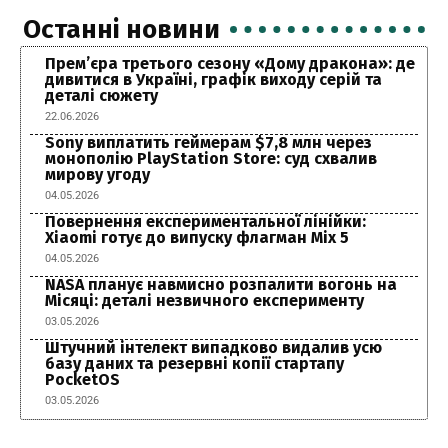
Останні новини
Прем’єра третього сезону «Дому дракона»: де
дивитися в Україні, графік виходу серій та
деталі сюжету
22.06.2026
Sony виплатить геймерам $7,8 млн через
монополію PlayStation Store: суд схвалив
мирову угоду
04.05.2026
Повернення експериментальної лінійки:
Xiaomi готує до випуску флагман Mix 5
04.05.2026
NASA планує навмисно розпалити вогонь на
Місяці: деталі незвичного експерименту
03.05.2026
Штучний інтелект випадково видалив усю
базу даних та резервні копії стартапу
PocketOS
03.05.2026