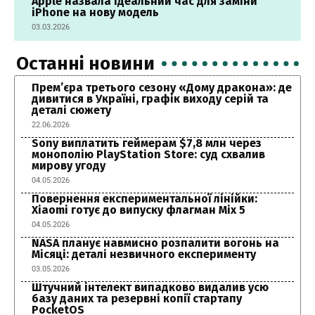
Apple назвала ідеальний час для заміни
iPhone на нову модель
03.03.2026
Останні новини
Прем’єра третього сезону «Дому дракона»: де
дивитися в Україні, графік виходу серій та
деталі сюжету
22.06.2026
Sony виплатить геймерам $7,8 млн через
монополію PlayStation Store: суд схвалив
мирову угоду
04.05.2026
Повернення експериментальної лінійки:
Xiaomi готує до випуску флагман Mix 5
04.05.2026
NASA планує навмисно розпалити вогонь на
Місяці: деталі незвичного експерименту
03.05.2026
Штучний інтелект випадково видалив усю
базу даних та резервні копії стартапу
PocketOS