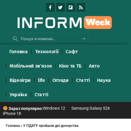
Головна
Технології
Софт
Мобільний зв’язок
Кіно та ТБ
Авто
Відеоігри
life
Огляди
Статті
Наука
Україна
Статті
Windows 12
Samsung Galaxy S26
Зараз популярно:
iPhone 18
Головна
»
У ПДАТУ пройшли дні донорства