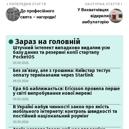
ПОПЕРЕДНЯ СТАТТЯ
НАСТУПНА СТАТТЯ
У Вихватнівцях
До професійного
відкрили
свята – нагороди!
амбулаторію
Зараз на головній
Штучний інтелект випадково видалив усю
базу даних та резервні копії стартапу
PocketOS
03.05.2026
Без зв’язку, але з грошима: Київстар тестує
оплату терміналами через Starlink
09.03.2026
Ера 6G наближається: Ericsson провела перше
у світі випробування нової мережі
03.03.2026
В Україні набув чинності закон про якість
мобільного інтернету: контроль швидкості та
постійний національний роумінг
03.03.2026