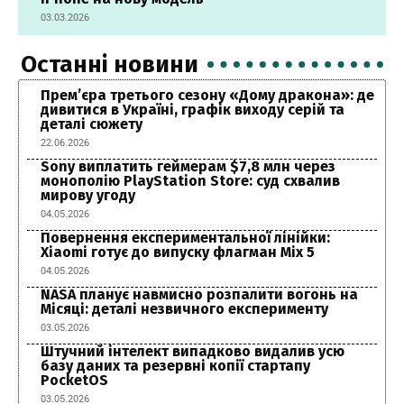
03.03.2026
Останні новини
Прем’єра третього сезону «Дому дракона»: де
дивитися в Україні, графік виходу серій та
деталі сюжету
22.06.2026
Sony виплатить геймерам $7,8 млн через
монополію PlayStation Store: суд схвалив
мирову угоду
04.05.2026
Повернення експериментальної лінійки:
Xiaomi готує до випуску флагман Mix 5
04.05.2026
NASA планує навмисно розпалити вогонь на
Місяці: деталі незвичного експерименту
03.05.2026
Штучний інтелект випадково видалив усю
базу даних та резервні копії стартапу
PocketOS
03.05.2026