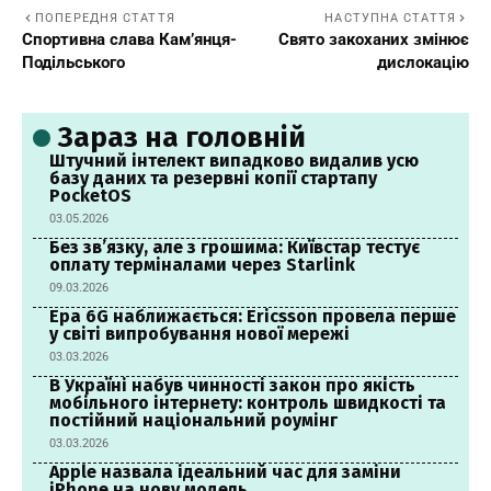
ПОПЕРЕДНЯ СТАТТЯ
НАСТУПНА СТАТТЯ
Спортивна слава Кам’янця-
Свято закоханих змінює
Подільського
дислокацію
Зараз на головній
Штучний інтелект випадково видалив усю
базу даних та резервні копії стартапу
PocketOS
03.05.2026
Без зв’язку, але з грошима: Київстар тестує
оплату терміналами через Starlink
09.03.2026
Ера 6G наближається: Ericsson провела перше
у світі випробування нової мережі
03.03.2026
В Україні набув чинності закон про якість
мобільного інтернету: контроль швидкості та
постійний національний роумінг
03.03.2026
Apple назвала ідеальний час для заміни
iPhone на нову модель