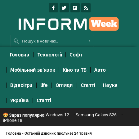
Головна
Технології
Софт
Мобільний зв’язок
Кіно та ТБ
Авто
Відеоігри
life
Огляди
Статті
Наука
Україна
Статті
Windows 12
Samsung Galaxy S26
Зараз популярно:
iPhone 18
Головна
»
Останній дзвоник пролунає 24 травня