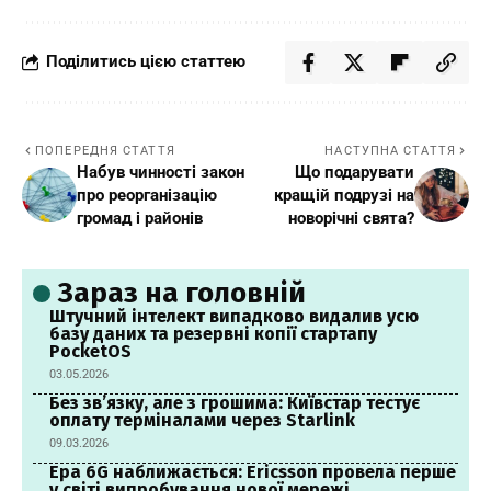
Поділитись цією статтею
ПОПЕРЕДНЯ СТАТТЯ
НАСТУПНА СТАТТЯ
Набув чинності закон
Що подарувати
про реорганізацію
кращій подрузі на
громад і районів
новорічні свята?
Зараз на головній
Штучний інтелект випадково видалив усю
базу даних та резервні копії стартапу
PocketOS
03.05.2026
Без зв’язку, але з грошима: Київстар тестує
оплату терміналами через Starlink
09.03.2026
Ера 6G наближається: Ericsson провела перше
у світі випробування нової мережі