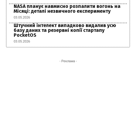
NASA планує навмисно розпалити вогонь на
Місяці: деталі незвичного експерименту
03.05.2026
Штучний інтелект випадково видалив усю
базу даних та резервні копії стартапу
PocketOS
03.05.2026
- Реклама -