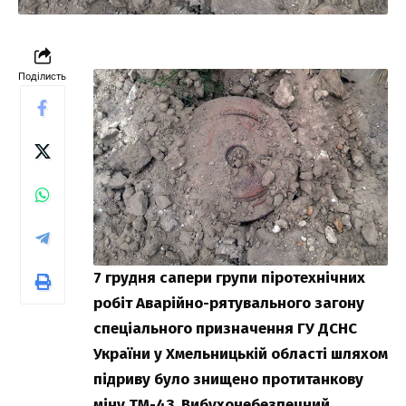
Поділисть
7 грудня сапери групи піротехнічних
робіт Аварійно-рятувального загону
спеціального призначення ГУ ДСНС
України у Хмельницькій області шляхом
підриву було знищено протитанкову
міну ТМ-43. Вибухонебезпечний