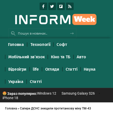
Головна
Технології
Софт
Мобільний зв’язок
Кіно та ТБ
Авто
Відеоігри
life
Огляди
Статті
Наука
Україна
Статті
Windows 12
Samsung Galaxy S26
Зараз популярно:
iPhone 18
Головна
»
Сапери ДСНС знищили протитанкову міну ТМ-43