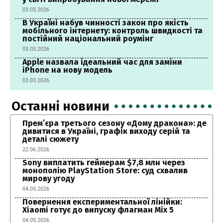
03.03.2026
В Україні набув чинності закон про якість
мобільного інтернету: контроль швидкості та
постійний національний роумінг
03.03.2026
Apple назвала ідеальний час для заміни
iPhone на нову модель
03.03.2026
Останні новини
Прем’єра третього сезону «Дому дракона»: де
дивитися в Україні, графік виходу серій та
деталі сюжету
22.06.2026
Sony виплатить геймерам $7,8 млн через
монополію PlayStation Store: суд схвалив
мирову угоду
04.05.2026
Повернення експериментальної лінійки:
Xiaomi готує до випуску флагман Mix 5
04.05.2026