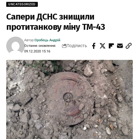
UNCATEGORIZED
Сапери ДСНС знищили
протитанкову міну ТМ-43
Автор:
Оробець Андрій
Поділисть
Останнє оновлення:
09.12.2020 15:16