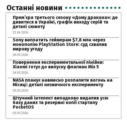
Останні новини
Прем’єра третього сезону «Дому дракона»: де
дивитися в Україні, графік виходу серій та
деталі сюжету
22.06.2026
Sony виплатить геймерам $7,8 млн через
монополію PlayStation Store: суд схвалив
мирову угоду
04.05.2026
Повернення експериментальної лінійки:
Xiaomi готує до випуску флагман Mix 5
04.05.2026
NASA планує навмисно розпалити вогонь на
Місяці: деталі незвичного експерименту
03.05.2026
Штучний інтелект випадково видалив усю
базу даних та резервні копії стартапу
PocketOS
03.05.2026