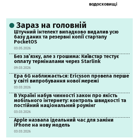
водосховищі
Зараз на головній
Штучний інтелект випадково видалив усю
базу даних та резервні копії стартапу
PocketOS
03.05.2026
Без зв’язку, але з грошима: Київстар тестує
оплату терміналами через Starlink
09.03.2026
Ера 6G наближається: Ericsson провела перше
у світі випробування нової мережі
03.03.2026
В Україні набув чинності закон про якість
мобільного інтернету: контроль швидкості та
постійний національний роумінг
03.03.2026
Apple назвала ідеальний час для заміни
iPhone на нову модель
03.03.2026