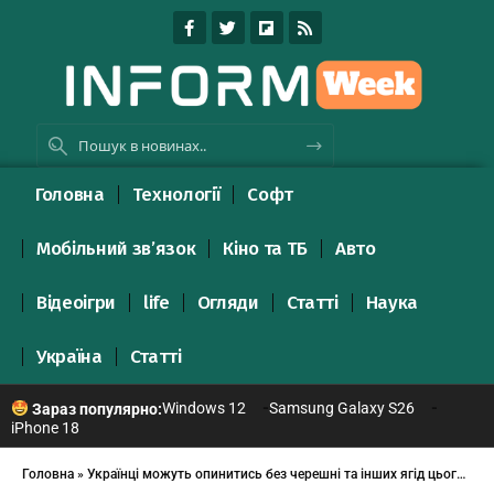
Головна
Технології
Софт
Мобільний зв’язок
Кіно та ТБ
Авто
Відеоігри
life
Огляди
Статті
Наука
Україна
Статті
Windows 12
Samsung Galaxy S26
Зараз популярно:
iPhone 18
Головна
»
Українці можуть опинитись без черешні та інших ягід цього року