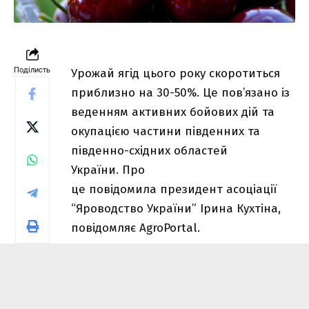
Поділисть
Урожай ягід цього року скоротиться
приблизно на 30-50%. Це пов’язано із
веденням активних бойових дій та
окупацією частини південних та
південно-східних областей
України. Про
це
повідомила
президент асоціації
“Яроводство України” Ірина Кухтіна,
повідомляє AgroPortal.