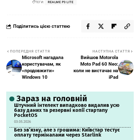
ТЕГИ:
REALME P3 LITE
Поділитись цією статтею
ПОПЕРЕДНЯ СТАТТЯ
НАСТУПНА СТАТТЯ
Microsoft нагадала
Вийшов Motorola
користувачам, як
Moto Pad 60 Neo:
«продовжити»
коли не вистачає на
Windows 10
iPad
Зараз на головній
Штучний інтелект випадково видалив усю
базу даних та резервні копії стартапу
PocketOS
03.05.2026
Без зв’язку, але з грошима: Київстар тестує
оплату терміналами через Starlink