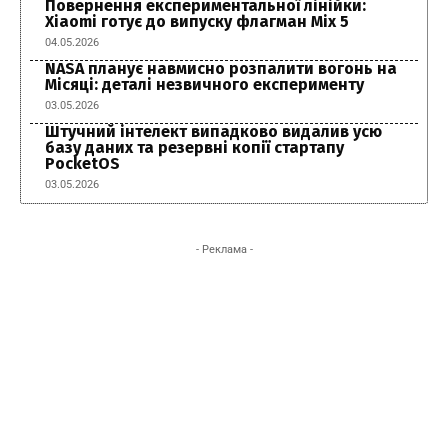
Повернення експериментальної лінійки:
Xiaomi готує до випуску флагман Mix 5
04.05.2026
NASA планує навмисно розпалити вогонь на
Місяці: деталі незвичного експерименту
03.05.2026
Штучний інтелект випадково видалив усю
базу даних та резервні копії стартапу
PocketOS
03.05.2026
- Реклама -