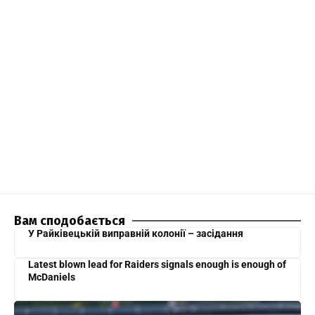
Вам сподобається
У Райківецькій виправній колонії – засідання
Latest blown lead for Raiders signals enough is enough of
McDaniels