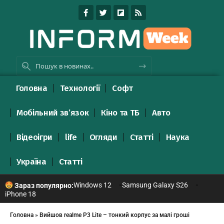
Головна
Технології
Софт
Мобільний зв’язок
Кіно та ТБ
Авто
Відеоігри
life
Огляди
Статті
Наука
Україна
Статті
Windows 12
Samsung Galaxy S26
Зараз популярно:
iPhone 18
Головна
»
Вийшов realme P3 Lite – тонкий корпус за малі гроші