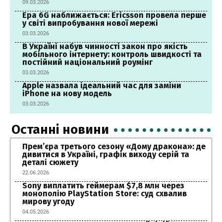
09.03.2026
Ера 6G наближається: Ericsson провела перше
у світі випробування нової мережі
03.03.2026
В Україні набув чинності закон про якість
мобільного інтернету: контроль швидкості та
постійний національний роумінг
03.03.2026
Apple назвала ідеальний час для заміни
iPhone на нову модель
03.03.2026
Останні новини
Прем’єра третього сезону «Дому дракона»: де
дивитися в Україні, графік виходу серій та
деталі сюжету
22.06.2026
Sony виплатить геймерам $7,8 млн через
монополію PlayStation Store: суд схвалив
мирову угоду
04.05.2026