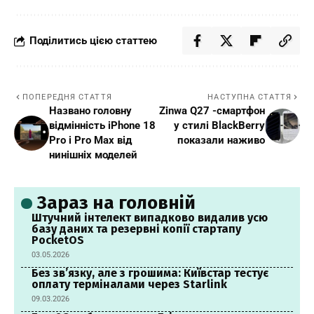
Поділитись цією статтею
ПОПЕРЕДНЯ СТАТТЯ
НАСТУПНА СТАТТЯ
Названо головну
Zinwa Q27 -смартфон
відмінність iPhone 18
у стилі BlackBerry
Pro і Pro Max від
показали наживо
нинішніх моделей
Зараз на головній
Штучний інтелект випадково видалив усю
базу даних та резервні копії стартапу
PocketOS
03.05.2026
Без зв’язку, але з грошима: Київстар тестує
оплату терміналами через Starlink
09.03.2026