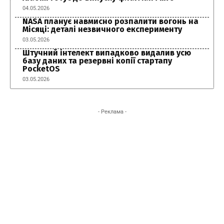
04.05.2026
NASA планує навмисно розпалити вогонь на
Місяці: деталі незвичного експерименту
03.05.2026
Штучний інтелект випадково видалив усю
базу даних та резервні копії стартапу
PocketOS
03.05.2026
- Реклама -