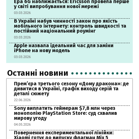
Ера 6G наближається: Ericsson провела перше
у світі випробування нової мережі
03.03.2026
В Україні набув чинності закон про якість
мобільного інтернету: контроль швидкості та
постійний національний роумінг
03.03.2026
Apple назвала ідеальний час для заміни
iPhone на нову модель
03.03.2026
Останні новини
Прем’єра третього сезону «Дому дракона»: де
дивитися в Україні, графік виходу серій та
деталі сюжету
22.06.2026
Sony виплатить геймерам $7,8 млн через
монополію PlayStation Store: суд схвалив
мирову угоду
04.05.2026
Повернення експериментальної лінійки:
Xiaomi готує до випуску флагман Mix 5