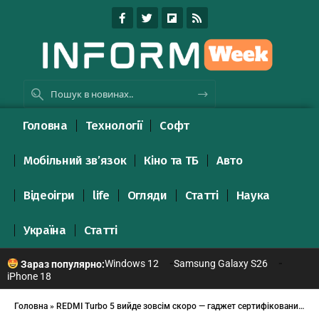
Головна
Технології
Софт
Мобільний зв’язок
Кіно та ТБ
Авто
Відеоігри
life
Огляди
Статті
Наука
Україна
Статті
Windows 12
Samsung Galaxy S26
Зараз популярно:
iPhone 18
Головна
»
REDMI Turbo 5 вийде зовсім скоро — гаджет сертифікований в Китаї