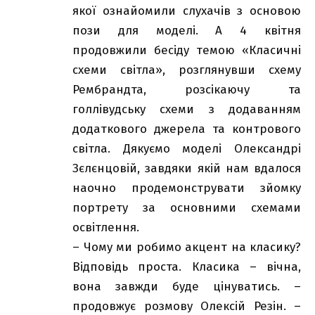
якої ознайомили слухачів з основою
пози для моделі. А 4 квітня
продовжили бесіду темою «Класичні
схеми світла», розглянувши схему
Рембрандта, розсікаючу та
голлівудську схеми з додаванням
додаткового джерела та контрового
світла. Дякуємо моделі Олександрі
Зєлєнцовій, завдяки якій нам вдалося
наочно продемонструвати зйомку
портрету за основними схемами
освітлення.
– Чому ми робимо акцент на класику?
Відповідь проста. Класика – вічна,
вона завжди буде цінуватись. –
продовжує розмову Олексій Резін. –