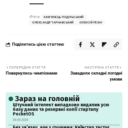
ТЕГИ:
КАМ'ЯНЕЦЬ-ПОДІЛЬСЬКИЙ
ОЛЕКСАНДР ТАРНАВСЬКИЙ
ОЛЕКСІЙ РЕЗІН
Поділитись цією статтею
ПОПЕРЕДНЯ СТАТТЯ
НАСТУПНА СТАТТЯ
Повернулись чемпіонами
Завадили складні погодні
умови
Зараз на головній
Штучний інтелект випадково видалив усю
базу даних та резервні копії стартапу
PocketOS
03.05.2026
Без зв’язку, але з грошима: Київстар тестує