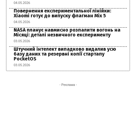
04.05.2026
Повернення експериментальної лінійки:
Xiaomi готує до випуску флагман Mix 5
04.05.2026
NASA планує навмисно розпалити вогонь на
Місяці: деталі незвичного експерименту
03.05.2026
Штучний інтелект випадково видалив усю
базу даних та резервні копії стартапу
PocketOS
03.05.2026
- Реклама -