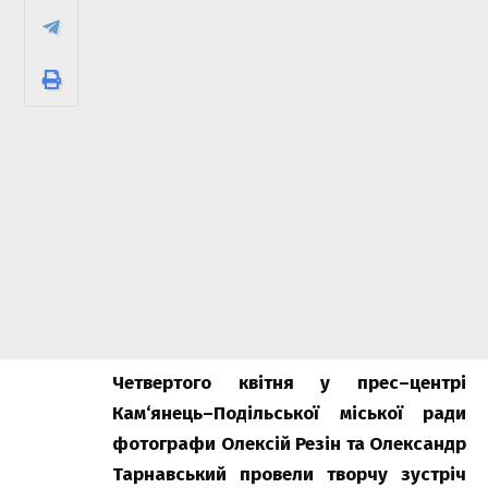
Четвертого
квітня
у
прес
–
центрі
Кам
‘
янець
–
Подільської
міської
ради
фотографи
Олексій
Резін
та
Олександр
Тарнавський
провели
творчу
зустріч