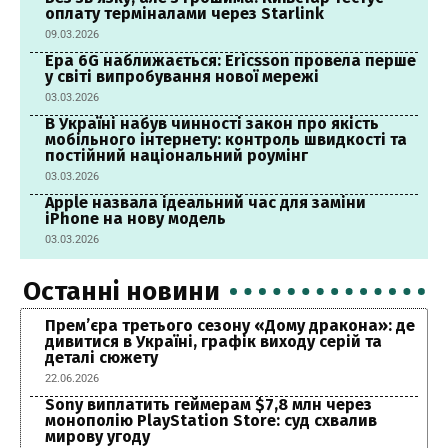
оплату терміналами через Starlink
09.03.2026
Ера 6G наближається: Ericsson провела перше
у світі випробування нової мережі
03.03.2026
В Україні набув чинності закон про якість
мобільного інтернету: контроль швидкості та
постійний національний роумінг
03.03.2026
Apple назвала ідеальний час для заміни
iPhone на нову модель
03.03.2026
Останні новини
Прем’єра третього сезону «Дому дракона»: де
дивитися в Україні, графік виходу серій та
деталі сюжету
22.06.2026
Sony виплатить геймерам $7,8 млн через
монополію PlayStation Store: суд схвалив
мирову угоду