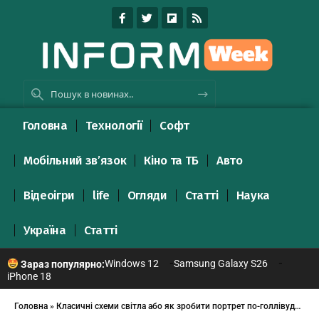
Головна
Технології
Софт
Мобільний зв’язок
Кіно та ТБ
Авто
Відеоігри
life
Огляди
Статті
Наука
Україна
Статті
Windows 12
Samsung Galaxy S26
Зараз популярно:
iPhone 18
Головна
»
Класичні схеми світла або як зробити портрет по-голлівудськи