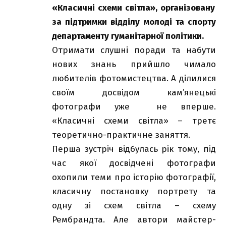
«
Класичні
схеми
світла
»,
організовану
за
підтримки
відділу
молоді
та
спорту
департаменту
гуманітарної
політики
.
Отримати слушні поради та набути
нових знань прийшло чимало
любителів фотомистецтва. А ділилися
своїм досвідом кам’янецькі
фотографи уже не вперше.
«Класичні схеми світла» – третє
теоретично-практичне заняття.
Перша зустріч відбулась рік тому, під
час якої досвідчені фотографи
охопили теми про історію фотографії,
класичну постановку портрету та
одну зі схем світла – схему
Рембрандта. Але автори майстер-