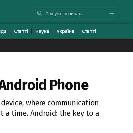
яди
Статті
Наука
Україна
Статті
8
o Android Phone
d device, where communication
 a time. Android: the key to a