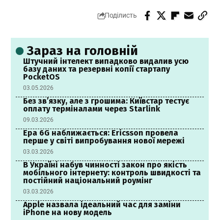
Поділисть
Зараз на головній
Штучний інтелект випадково видалив усю
базу даних та резервні копії стартапу
PocketOS
03.05.2026
Без зв’язку, але з грошима: Київстар тестує
оплату терміналами через Starlink
09.03.2026
Ера 6G наближається: Ericsson провела
перше у світі випробування нової мережі
03.03.2026
В Україні набув чинності закон про якість
мобільного інтернету: контроль швидкості та
постійний національний роумінг
03.03.2026
Apple назвала ідеальний час для заміни
iPhone на нову модель