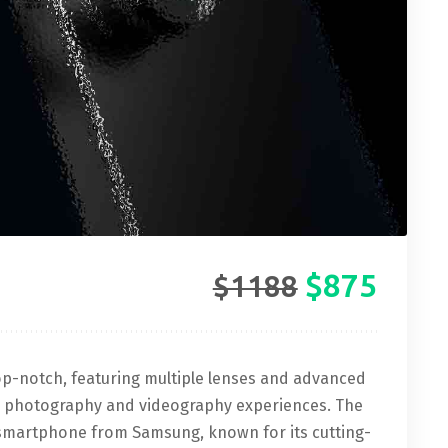
$875
$1188
op-notch, featuring multiple lenses and advanced
s’ photography and videography experiences. The
ip smartphone from Samsung, known for its cutting-