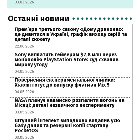
03.03.2026
Останні новини
Прем’єра третього сезону «Дому дракона»:
де дивитися в Україні, графік виходу серій та
деталі сюжету
22.06.2026
Sony виплатить геймерам $7,8 млн через
монополію PlayStation Store: суд схвалив
мирову угоду
04.05.2026
Повернення експериментальної лінійки:
Xiaomi готує до випуску флагман Mix 5
04.05.2026
NASA планує навмисно розпалити вогонь на
Місяці: деталі незвичного експерименту
03.05.2026
Штучний інтелект випадково видалив усю
базу даних та резервні копії стартапу
PocketOS
03.05.2026