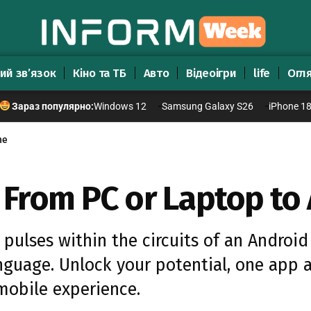
ий зв’язок
Кіно та ТБ
Авто
Відеоігри
life
Огл
Windows 12
Samsung Galaxy S26
iPhone 1
Зараз популярно:
ne
s From PC or Laptop t
pulses within the circuits of an Androi
guage. Unlock your potential, one app at
 mobile experience.