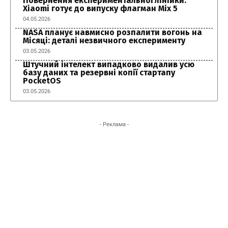
Повернення експериментальної лінійки:
Xiaomi готує до випуску флагман Mix 5
04.05.2026
NASA планує навмисно розпалити вогонь на
Місяці: деталі незвичного експерименту
03.05.2026
Штучний інтелект випадково видалив усю
базу даних та резервні копії стартапу
PocketOS
03.05.2026
- Реклама -