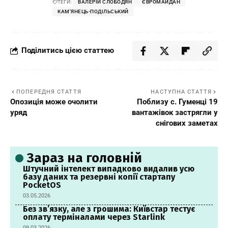
ТЕГИ:
ВАЛЕРІЙ СЛОБОДЯН
ЄВРОМАЙДАН
КАМ'ЯНЕЦЬ-ПОДІЛЬСЬКИЙ
Поділитись цією статтею
ПОПЕРЕДНЯ СТАТТЯ
НАСТУПНА СТАТТЯ
Опозиція може очолити
Поблизу с. Гуменці 19
уряд
вантажівок застрягли у
снігових заметах
Зараз на головній
Штучний інтелект випадково видалив усю
базу даних та резервні копії стартапу
PocketOS
03.05.2026
Без зв’язку, але з грошима: Київстар тестує
оплату терміналами через Starlink
09.03.2026