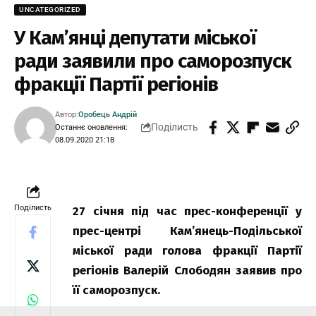
UNCATEGORIZED
У Кам’янці депутати міської
ради заявили про саморозпуск
фракції Партії регіонів
Автор:
Оробець Андрій
Поділисть
Останнє оновлення:
08.09.2020 21:18
Поділисть
27 січня під час прес-конференції у
прес-центрі Кам’янець-Подільської
міської ради голова фракції Партії
регіонів Валерій Слободян заявив про
її саморозпуск.