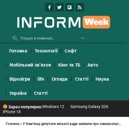
Головна
Технології
Софт
Мобільний зв’язок
Кіно та ТБ
Авто
Відеоігри
life
Огляди
Статті
Наука
Україна
Статті
Windows 12
Samsung Galaxy S26
Зараз популярно:
iPhone 18
Головна
»
У Кам’янці депутати міської ради заявили про саморозпуск фракції Партії регіонів