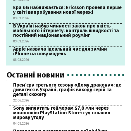
Ера 6G наближається: Ericsson провела перше
у світі випробування нової мережі
03.03.2026
В Україні набув чинності закон про якість
мобільного інтернету: контроль швидкості та
постійний національний роумінг
03.03.2026
Apple назвала ідеальний час для заміни
iPhone на нову модель
03.03.2026
Останні новини
Прем’єра третього сезону «Дому дракона»: де
дивитися в Україні, графік виходу серій та
деталі сюжету
22.06.2026
Sony виплатить геймерам $7,8 млн через
монополію PlayStation Store: суд схвалив
мирову угоду
04.05.2026