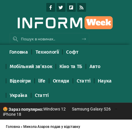
Головна
Технології
Софт
Мобільний зв’язок
Кіно та ТБ
Авто
Відеоігри
life
Огляди
Статті
Наука
Україна
Статті
Windows 12
Samsung Galaxy S26
Зараз популярно:
iPhone 18
Головна
»
Микола Азаров подав у відставку