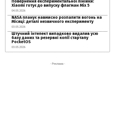
Повернення експериментальної лінійки:
Xiaomi готує до випуску флагман Mix 5
04.05.2026
NASA планує навмисно розпалити вогонь на
Місяці: деталі незвичного експерименту
03.05.2026
Штучний інтелект випадково видалив усю
базу даних та резервні копії стартапу
PocketOS
03.05.2026
- Реклама -