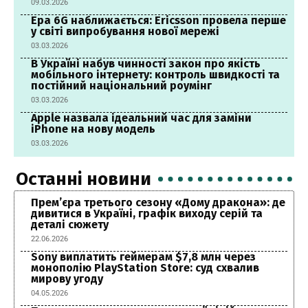
09.03.2026
Ера 6G наближається: Ericsson провела перше
у світі випробування нової мережі
03.03.2026
В Україні набув чинності закон про якість
мобільного інтернету: контроль швидкості та
постійний національний роумінг
03.03.2026
Apple назвала ідеальний час для заміни
iPhone на нову модель
03.03.2026
Останні новини
Прем’єра третього сезону «Дому дракона»: де
дивитися в Україні, графік виходу серій та
деталі сюжету
22.06.2026
Sony виплатить геймерам $7,8 млн через
монополію PlayStation Store: суд схвалив
мирову угоду
04.05.2026