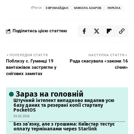
ТЕГИ:
ЄВРОМАЙДАН
МИКОЛА АЗАРОВ
УКРАЇНА
Поділитись цією статтею
ПОПЕРЕДНЯ СТАТТЯ
НАСТУПНА СТАТТЯ
Поблизу с. Гуменці 19
Рада скасувала «закони 16
вантажівок застрягли у
січня»
снігових заметах
Зараз на головній
Штучний інтелект випадково видалив усю
базу даних та резервні копії стартапу
PocketOS
03.05.2026
Без зв’язку, але з грошима: Київстар тестує
оплату терміналами через Starlink