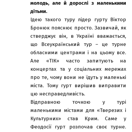
молодь, але й дорослі з маленькими
дітьми.
Ідею такого туру лідер гурту Віктор
Бронюк пояснює просто. Зазвичай, як
стверджує він, в
Україні вважається,
що Всеукраїнський тур
–
це турне
обласними центрами і на цьому все.
Але «ТІК» часто запитують на
концертах та у соціальних мережах
про те, чому вони не їдуть у маленькі
міста. Тому гурт вирішив виправити
цю несправедливість.
Відправною точкою у турі
маленькими містами для «Тверезих і
Культурних» став Крим. Саме у
Феодосії гурт розпочав своє турне.