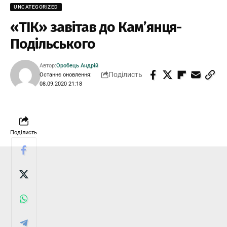
UNCATEGORIZED
«ТІК» завітав до Кам’янця-
Подільського
Автор:
Оробець Андрій
Поділисть
Останнє оновлення:
08.09.2020 21:18
Поділисть