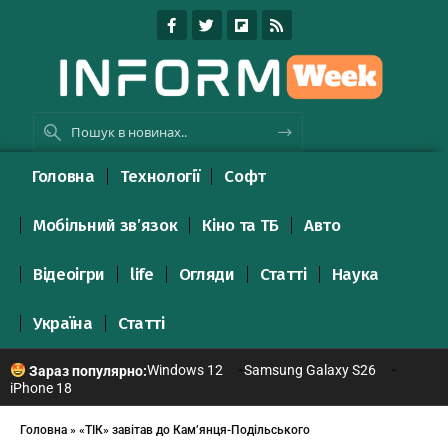
Головна
Технології
Софт
Мобільний зв’язок
Кіно та ТБ
Авто
Відеоігри
life
Огляди
Статті
Наука
Україна
Статті
Windows 12
Samsung Galaxy S26
Зараз популярно:
iPhone 18
Головна
»
«ТІК» завітав до Кам’янця-Подільського