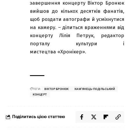
завершення концерту Віктор Бронюк
вийшов до кількох десятків фанатів,
щоб роздати автографи й усміхнутися
на камеру. – ділиться враженнями від
концерту Лілія Петрук, редактор
порталу культури і
мистецтва «Хронікер».
ТЕГИ:
ВІКТОР БРОНЮК
КАМ'ЯНЕЦЬ-ПОДІЛЬСЬКИЙ
КОНЦЕРТ
Поділитись цією статтею