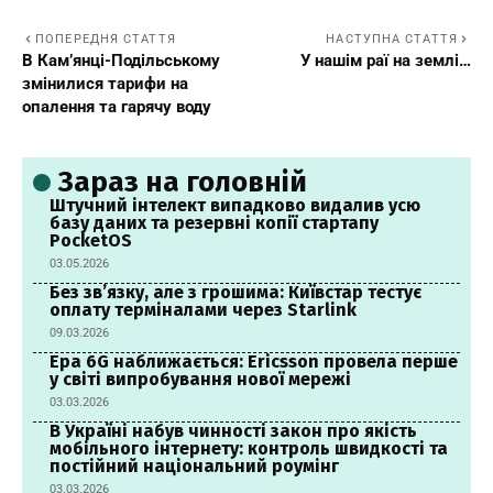
ПОПЕРЕДНЯ СТАТТЯ
НАСТУПНА СТАТТЯ
В Кам’янці-Подільському
У нашім раї на землі…
змінилися тарифи на
опалення та гарячу воду
Зараз на головній
Штучний інтелект випадково видалив усю
базу даних та резервні копії стартапу
PocketOS
03.05.2026
Без зв’язку, але з грошима: Київстар тестує
оплату терміналами через Starlink
09.03.2026
Ера 6G наближається: Ericsson провела перше
у світі випробування нової мережі
03.03.2026
В Україні набув чинності закон про якість
мобільного інтернету: контроль швидкості та
постійний національний роумінг
03.03.2026