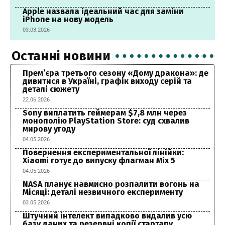
Apple назвала ідеальний час для заміни
iPhone на нову модель
03.03.2026
Останні новини
Прем’єра третього сезону «Дому дракона»: де
дивитися в Україні, графік виходу серій та
деталі сюжету
22.06.2026
Sony виплатить геймерам $7,8 млн через
монополію PlayStation Store: суд схвалив
мирову угоду
04.05.2026
Повернення експериментальної лінійки:
Xiaomi готує до випуску флагман Mix 5
04.05.2026
NASA планує навмисно розпалити вогонь на
Місяці: деталі незвичного експерименту
03.05.2026
Штучний інтелект випадково видалив усю
базу даних та резервні копії стартапу