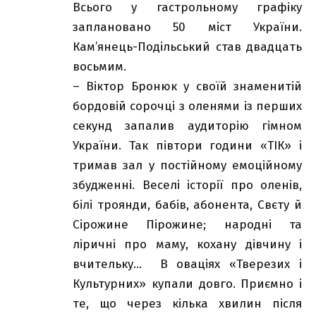
Всього у гастрольному графіку
заплановано 50 міст України.
Кам’янець-Подільський став двадцать
восьмим.
– Віктор Бронюк у своїй знаменитій
бордовій сорочці з оленями із перших
секунд запалив аудиторію гімном
України. Так півтори години «ТІК» і
тримав зал у постійному емоційному
збудженні. Веселі історії про оленів,
білі троянди, бабів, абонента, Свєту й
Сірожине Пірожине; народні та
ліричні про маму, кохану дівчину і
вчительку… В оваціях «Тверезих і
Культурних» купали довго. Приємно і
те, що через кілька хвилин після