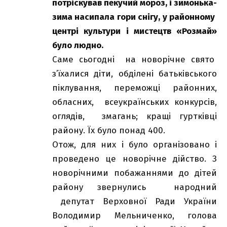
потріскував пекучий мороз, і зимонька-
зима насипала гори снігу, у районному
центрі культури і мистецтв «Розмай»
було людно.
Саме сьогодні на новорічне свято
з’їхалися діти, обділені батьківського
піклування, переможці районних,
обласних, всеукраїнських конкурсів,
оглядів, змагань; кращі гуртківці
району. Їх було понад 400.
Отож, для них і було організовано і
проведено це новорічне дійство. З
новорічними побажаннями до дітей
району звернулись народний
депутат Верховної Ради України
Володимир Мельниченко, голова