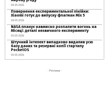
04.05.2026
Повернення експериментальної лінійки:
Xiaomi готує до випуску флагман Mix 5
04.05.2026
NASA планує навмисно розпалити вогонь на
Місяці: деталі незвичного експерименту
03.05.2026
Штучний інтелект випадково видалив усю
базу даних та резервні копії стартапу
PocketOS
03.05.2026
- Реклама -