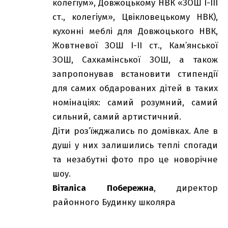
колегіум», Довжоцькому НВК «ЗОШ І-ІІІ
ст., колегіум», Цвікловецькому НВК),
кухонні меблі для Довжоцького НВК,
Жовтневої ЗОШ І-ІІ ст., Кам’янської
ЗОШ, Сахкамінської ЗОШ, а також
запропонував встановити стипендії
для самих обдарованих дітей в таких
номінаціях: самий розумний, самий
сильний, самий артистичний.
Діти роз’їжджались по домівках. Але в
душі у них залишились теплі спогади
та незабутні фото про це новорічне
шоу.
Віталіса Побережна
, директор
районного Будинку школяра