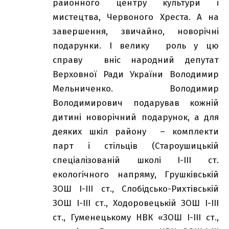
районного центру культури і
мистецтва, Червоного Хреста. А на
завершення, звичайно, новорічні
подарунки. І велику роль у цю
справу вніс народний депутат
Верховної Ради України Володимир
Мельниченко. Володимир
Володимирович подарував кожній
дитині новорічний подарунок, а для
деяких шкіл району – комплекти
парт і стільців (Староушицькій
спеціалізованій школі І-ІІІ ст.
екологічного напряму, Грушківській
ЗОШ І-ІІІ ст., Слобідсько-Рихтівській
ЗОШ І-ІІІ ст., Ходоровецькій ЗОШ І-ІІІ
ст., Гуменецькому НВК «ЗОШ І-ІІІ ст.,