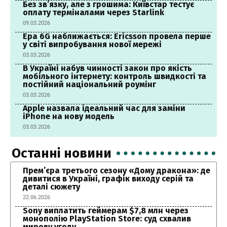
Без зв’язку, але з грошима: Київстар тестує
оплату терміналами через Starlink
09.03.2026
Ера 6G наближається: Ericsson провела перше
у світі випробування нової мережі
03.03.2026
В Україні набув чинності закон про якість
мобільного інтернету: контроль швидкості та
постійний національний роумінг
03.03.2026
Apple назвала ідеальний час для заміни
iPhone на нову модель
03.03.2026
Останні новини
Прем’єра третього сезону «Дому дракона»: де
дивитися в Україні, графік виходу серій та
деталі сюжету
22.06.2026
Sony виплатить геймерам $7,8 млн через
монополію PlayStation Store: суд схвалив
мирову угоду