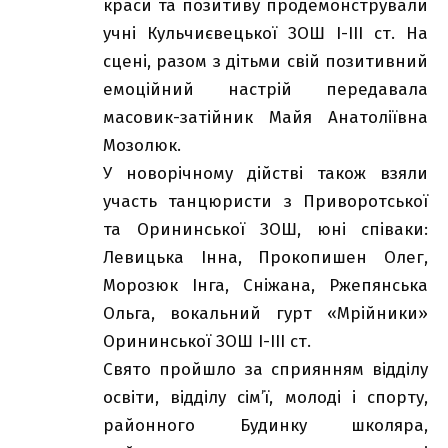
краси та позитиву продемонстрували
учні Кульчиєвецької ЗОШ І-ІІІ ст. На
сцені, разом з дітьми свій позитивний
емоційний настрій передавала
масовик-затійник Майя Анатоліївна
Мозолюк.
У новорічному дійстві також взяли
участь танцюристи з Приворотської
та Орининської ЗОШ, юні співаки:
Левицька Інна, Прокопишен Олег,
Морозюк Інга, Сніжана, Ржепянська
Ольга, вокальний гурт «Мрійники»
Орининської ЗОШ І-ІІІ ст.
Свято пройшло за сприянням відділу
освіти, відділу сім’ї, молоді і спорту,
районного Будинку школяра,