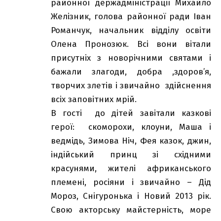
районної держадміністрації Михайло
Желізник, голова районної ради Іван
Романчук, начальник відділу освіти
Олена Пронозюк. Всі вони вітали
присутніх з новорічними святами і
бажали злагоди, добра ,здоров’я,
творчих злетів і звичайно здійснення
всіх заповітних мрій.
В гості до дітей завітали казкові
герої: скоморохи, клоуни, Маша і
ведмідь, Зимова Ніч, Фея казок, джин,
індійський принц зі східними
красунями, жителі африканського
племені, росіяни і звичайно – Дід
Мороз, Снігуронька і Новий 2013 рік.
Свою акторську майстерність, море