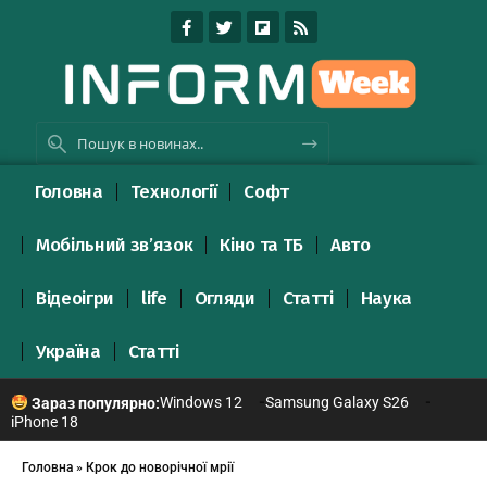
Головна
Технології
Софт
Мобільний зв’язок
Кіно та ТБ
Авто
Відеоігри
life
Огляди
Статті
Наука
Україна
Статті
Windows 12
Samsung Galaxy S26
Зараз популярно:
iPhone 18
Головна
»
Крок до новорічної мрії