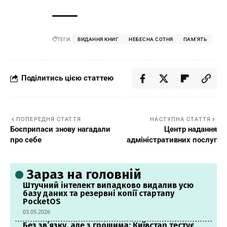
ТЕГИ:
ВИДАННЯ КНИГ
НЕБЕСНА СОТНЯ
ПАМ'ЯТЬ
Поділитись цією статтею
ПОПЕРЕДНЯ СТАТТЯ
НАСТУПНА СТАТТЯ
Боєприпаси знову нагадали
Центр надання
про себе
адміністративних послуг
Зараз на головній
Штучний інтелект випадково видалив усю
базу даних та резервні копії стартапу
PocketOS
03.05.2026
Без зв’язку, але з грошима: Київстар тестує