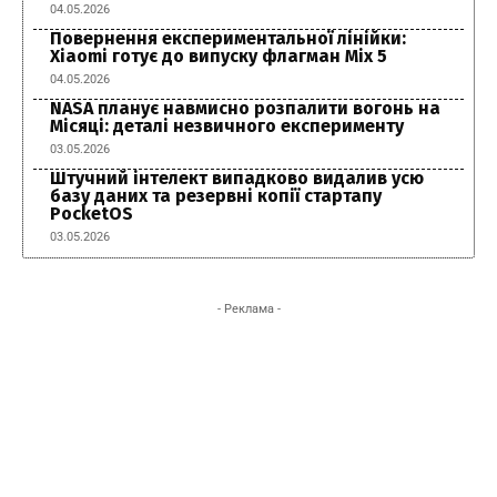
04.05.2026
Повернення експериментальної лінійки:
Xiaomi готує до випуску флагман Mix 5
04.05.2026
NASA планує навмисно розпалити вогонь на
Місяці: деталі незвичного експерименту
03.05.2026
Штучний інтелект випадково видалив усю
базу даних та резервні копії стартапу
PocketOS
03.05.2026
- Реклама -