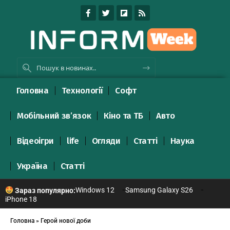
Головна
Технології
Софт
Мобільний зв’язок
Кіно та ТБ
Авто
Відеоігри
life
Огляди
Статті
Наука
Україна
Статті
Windows 12
Samsung Galaxy S26
Зараз популярно:
iPhone 18
Головна
»
Герой нової доби