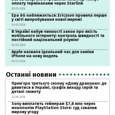
оплату терміналами через Starlink
09.03.2026
Ера 6G наближається: Ericsson провела перше
у світі випробування нової мережі
03.03.2026
В Україні набув чинності закон про якість
мобільного інтернету: контроль швидкості та
постійний національний роумінг
03.03.2026
Apple назвала ідеальний час для заміни
iPhone на нову модель
03.03.2026
Останні новини
Прем’єра третього сезону «Дому дракона»: де
дивитися в Україні, графік виходу серій та
деталі сюжету
22.06.2026
Sony виплатить геймерам $7,8 млн через
монополію PlayStation Store: суд схвалив
мирову угоду