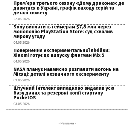
Прем’єра третього сезону «Дому дракона»: де
дивитися в Україні, графік виходу серій та
деталі сюжету
22.06.2026
Sony виплатить геймерам $7,8 млн через
монополію PlayStation Store: суд схвалив
мирову угоду
04.05.2026
Повернення експериментальної лінійки:
Xiaomi готує до випуску флагман Mix 5
04.05.2026
NASA планує навмисно розпалити вогонь на
Місяці: деталі незвичного експерименту
03.05.2026
Штучний інтелект випадково видалив усю
базу даних та резервні копії стартапу
PocketOS
03.05.2026
- Реклама -