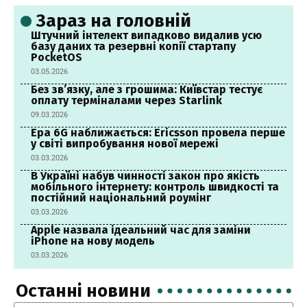
Зараз на головній
Штучний інтелект випадково видалив усю
базу даних та резервні копії стартапу
PocketOS
03.05.2026
Без зв’язку, але з грошима: Київстар тестує
оплату терміналами через Starlink
09.03.2026
Ера 6G наближається: Ericsson провела перше
у світі випробування нової мережі
03.03.2026
В Україні набув чинності закон про якість
мобільного інтернету: контроль швидкості та
постійний національний роумінг
03.03.2026
Apple назвала ідеальний час для заміни
iPhone на нову модель
03.03.2026
Останні новини