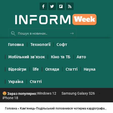
Головна
Технології
Софт
Мобільний зв’язок
Кіно та ТБ
Авто
Відеоігри
life
Огляди
Статті
Наука
Україна
Статті
Windows 12
Samsung Galaxy S26
Зараз популярно:
iPhone 18
Головна
»
Кам’янець-Подільський поповнився чотирма кардіографами