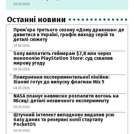
03.03.2026
Останні новини
Прем’єра третього сезону «Дому дракона»: де
дивитися в Україні, графік виходу серій та
деталі сюжету
22.06.2026
Sony виплатить геймерам $7,8 млн через
монополію PlayStation Store: суд схвалив
мирову угоду
04.05.2026
Повернення експериментальної лінійки:
Xiaomi готує до випуску флагман Mix 5
04.05.2026
NASA планує навмисно розпалити вогонь на
Місяці: деталі незвичного експерименту
03.05.2026
Штучний інтелект випадково видалив усю
базу даних та резервні копії стартапу
PocketOS
03.05.2026