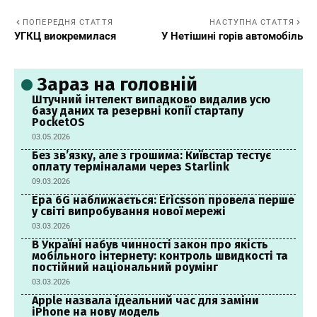
ПОПЕРЕДНЯ СТАТТЯ
НАСТУПНА СТАТТЯ
УГКЦ виокремилася
У Нетішині горів автомобіль
Зараз на головній
Штучний інтелект випадково видалив усю
базу даних та резервні копії стартапу
PocketOS
03.05.2026
Без зв’язку, але з грошима: Київстар тестує
оплату терміналами через Starlink
09.03.2026
Ера 6G наближається: Ericsson провела перше
у світі випробування нової мережі
03.03.2026
В Україні набув чинності закон про якість
мобільного інтернету: контроль швидкості та
постійний національний роумінг
03.03.2026
Apple назвала ідеальний час для заміни
iPhone на нову модель