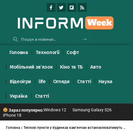
Головна
Технології
Софт
Мобільний зв’язок
Кіно та ТБ
Авто
Відеоігри
life
Огляди
Статті
Наука
Україна
Статті
Windows 12
Samsung Galaxy S26
Зараз популярно:
iPhone 18
Головна
»
Теплові пункти у будинках кам’янчан встановлюватимуть щвейцарці