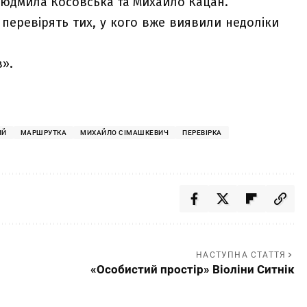
 Людмила Косовська та Михайло Кацан.
 перевірять тих, у кого вже виявили недоліки
в».
ИЙ
МАРШРУТКА
МИХАЙЛО СІМАШКЕВИЧ
ПЕРЕВІРКА
НАСТУПНА СТАТТЯ
«Особистий простір» Віоліни Ситнік