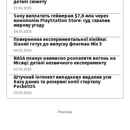
деталі сюжету
22.06.2026
Sony виплатить геймерам $7,8 млн через
монополію PlayStation Store: суд схвалив
мирову угоду
04.05.2026
Повернення експериментальної лінійки:
Xiaomi готує до випуску флагман Mix 5
04.05.2026
NASA планує навмисно розпалити вогонь на
Місяці: деталі незвичного експерименту
03.05.2026
Штучний інтелект випадково видалив усю
базу даних та резервні копії стартапу
PocketOS
03.05.2026
- Реклама -