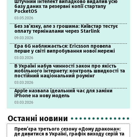
Штучний інтелект випадково видалив усю
базу даних та резервні копії стартапу
PocketOS
03.05.2026
Без зв’язку, але з грошима: Київстар тестує
оплату терміналами через Starlink
09.03.2026
Ера 6G наближається: Ericsson провела
перше у світі випробування нової мережі
03.03.2026
В Україні набув чинності закон про якість
мобільного інтернету: контроль швидкості та
постійний національний роумінг
03.03.2026
Apple назвала ідеальний час для заміни
iPhone на нову модель
03.03.2026
Останні новини
Прем’єра третього сезону «Дому дракона»:
де дивитися в Україні, графік виходу серій та