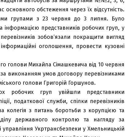
надцяти автобусів за маршрутами №№2, 3, 6,
час основного обстеження через їх відсутність.
ми групами з 23 червня до 3 липня. Було
За інформацією представників робочих груп, у
 перевізників зобов’язали покращити вигляд
ь інформаційні оголошення, провести кузовні
го голови Михайла Сімашкевича від 10 червня
 за виконанням умов договору перевізниками
міського голови Григорій Горшунов.
ох робочих груп увійшли представники
ліції, податкової служби, спілки перевізників
на колегія з питань боротьби з корупцією та
ідділу державного контролю та нагляду за
 управління Укртрансбезпеки у Хмельницькій