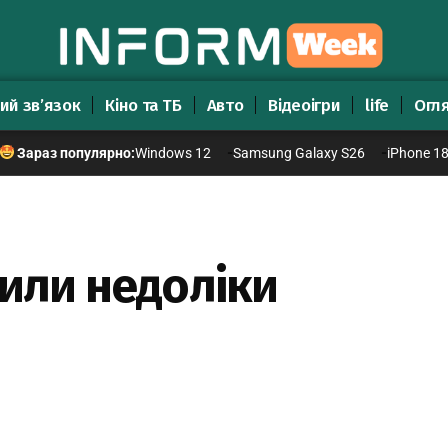
ий зв’язок
Кіно та ТБ
Авто
Відеоігри
life
Огл
Windows 12
Samsung Galaxy S26
iPhone 1
Зараз популярно:
вили недоліки