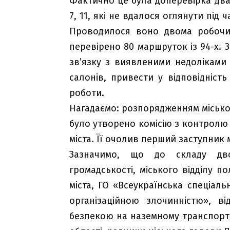
Фактично це була доперевірка два
7, 11, які не вдалося оглянути під 
Проводилося воно двома робочи
перевірено 80 маршруток із 94-х. 
зв’язку з виявленими недоліками
салонів, привести у відповідніст
роботи.
Нагадаємо: розпорядженням місько
було утворено комісію з контролю
міста. Її очолив перший заступник 
Зазначимо, що до складу дв
громадськості, міського відділу по
міста, ГО «Всеукраїнська спеціаль
організаційною злочинністю», в
безпекою на наземному транспорті