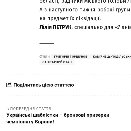
області, радники міського голови
А з наступного тижня робочі групи
на предмет їх ліквідації.
Лілія ПЕТРУК
, спеціально для «7 дні
ТЕГИ:
ГРИГОРІЙ ГОРШУНОВ
КАМ'ЯНЕЦЬ-ПОДІЛЬСЬК
САНІТАРНИЙ СТАН
Поділитись цією статтею
ПОПЕРЕДНЯ СТАТТЯ
Українські шаблістки – бронзові призерки
чемпіонату Європи!