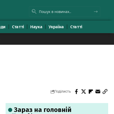
яди
Статті
Наука
Україна
Статті
8
Поділисть
Зараз на головній