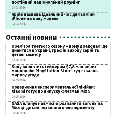
постійний національний роумінг
03.03.2026
Apple назвала ідеальний час для заміни
iPhone на нову модель
03.03.2026
Останні новини
Прем’єра третього сезону «Дому дракона»: де
дивитися в Україні, графік виходу серій та
деталі сюжету
22.06.2026
Sony виплатить геймерам $7,8 млн через
монополію PlayStation Store: суд схвалив
мирову угоду
04.05.2026
Повернення експериментальної лінійки:
Xiaomi готує до випуску флагман Mix 5
04.05.2026
NASA планує навмисно розпалити вогонь на
Місяці: деталі незвичного експерименту
03.05.2026