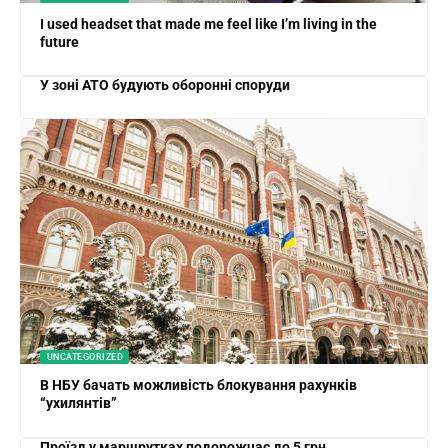
I used headset that made me feel like I’m living in the
future
У зоні АТО будують оборонні споруди
UNCATEGORIZED
В НБУ бачать можливість блокування рахунків
“ухилянтів”
Проїзд у маршрутках подорожчає до 5 грн