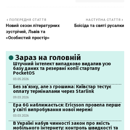
ПОПЕРЕДНЯ СТАТТЯ
НАСТУПНА СТАТТЯ
Новий сезон літературних
Боісіда та святі русалки
зустрічей, Львів та
«Особистий простір»
Зараз на головній
Штучний інтелект випадково видалив усю
базу даних та резервні копії стартапу
PocketOS
03.05.2026
Без зв’язку, але з грошима: Київстар тестує
оплату терміналами через Starlink
09.03.2026
Ера 6G наближається: Ericsson провела перше
у світі випробування нової мережі
03.03.2026
В Україні набув чинності закон про якість
мобільного інтернету: контроль швидкості та