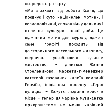
осередок стріт-арту.
«Ми в захваті від роботи Ксенії, що
поєднує і суто національні мотиви, і
космополітичні, споконвічну давнину і
втілення культури нової доби. Це
відмінний мотив для муралу, адже і
саме графіті походить від
доісторичного наскельного живопису,
водночас уособлюючи сучасне
мистецтво, – ділиться Жанна
Стрельникова, маркетинг-менеджер
категорії газованих напоїв компанії
PepsiCo, ініціатора проекту «Герої
вулиць». – Кажуть, людина красить
місце – тепер ця чарівна музикантка
прикрашатиме не менш чарівний