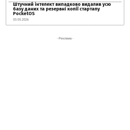
Штучний інтелект випадково видалив усю
базу даних та резервні копії стартапу
PocketOS
03.05.2026
- Реклама -