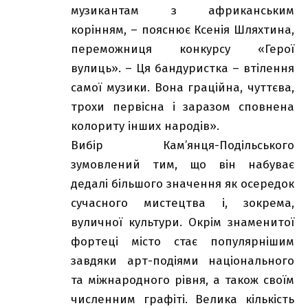
музикантам з африканським
корінням, – пояснює Ксенія Шляхтина,
переможниця конкурсу «Герої
вулиць». – Ця бандуристка – втілення
самої музики. Вона граційна, чуттєва,
трохи первісна і заразом сповнена
колориту інших народів».
Вибір Кам’янця-Подільського
зумовлений тим, що він набуває
дедалі більшого значення як осередок
сучасного мистецтва і, зокрема,
вуличної культури. Окрім знаменитої
фортеці місто стає популярнішим
завдяки арт-подіями національного
та міжнародного рівня, а також своїм
численним графіті. Велика кількість