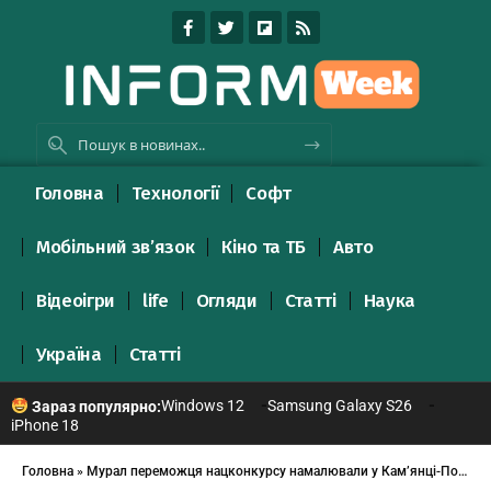
Головна
Технології
Софт
Мобільний зв’язок
Кіно та ТБ
Авто
Відеоігри
life
Огляди
Статті
Наука
Україна
Статті
Windows 12
Samsung Galaxy S26
Зараз популярно:
iPhone 18
Головна
»
Мурал переможця нацконкурсу намалювали у Кам’янці-Подільському