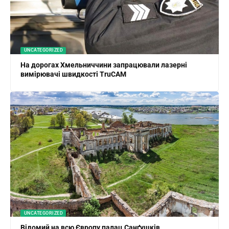
UNCATEGORIZED
На дорогах Хмельниччини запрацювали лазерні
вимірювачі швидкості TruCAM
UNCATEGORIZED
Відомий на всю Європу палац Санґушків