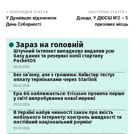
ПОПЕРЕДНЯ СТАТТЯ
НАСТУПНА СТАТТЯ
У Дунаївцях відзначили
Дзюдо. У ДЮСШ №2 – 5
День Соборності
призових місць
Зараз на головній
Штучний інтелект випадково видалив усю
базу даних та резервні копії стартапу
PocketOS
03.05.2026
Без зв’язку, але з грошима: Київстар тестує
оплату терміналами через Starlink
09.03.2026
Ера 6G наближається: Ericsson провела перше
у світі випробування нової мережі
03.03.2026
В Україні набув чинності закон про якість
мобільного інтернету: контроль швидкості та
постійний національний роумінг
03.03.2026