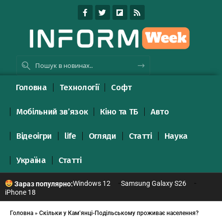
Головна
Технології
Софт
Мобільний зв’язок
Кіно та ТБ
Авто
Відеоігри
life
Огляди
Статті
Наука
Україна
Статті
Windows 12
Samsung Galaxy S26
Зараз популярно:
iPhone 18
Головна
»
Скільки у Кам’янці-Подільському проживає населення?