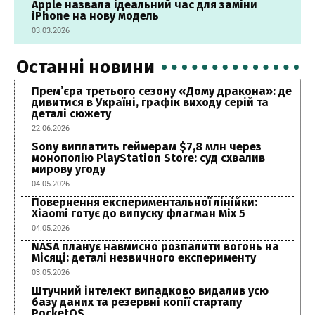
Apple назвала ідеальний час для заміни
iPhone на нову модель
03.03.2026
Останні новини
Прем’єра третього сезону «Дому дракона»: де
дивитися в Україні, графік виходу серій та
деталі сюжету
22.06.2026
Sony виплатить геймерам $7,8 млн через
монополію PlayStation Store: суд схвалив
мирову угоду
04.05.2026
Повернення експериментальної лінійки:
Xiaomi готує до випуску флагман Mix 5
04.05.2026
NASA планує навмисно розпалити вогонь на
Місяці: деталі незвичного експерименту
03.05.2026
Штучний інтелект випадково видалив усю
базу даних та резервні копії стартапу
PocketOS