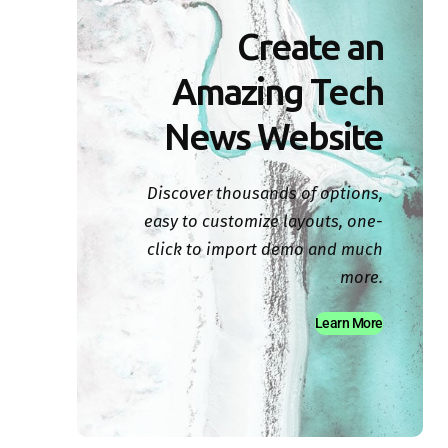
Create an
Amazing Tech
News Website
Discover thousands of options,
easy to customize layouts, one-
click to import demo and much
more.
Learn More