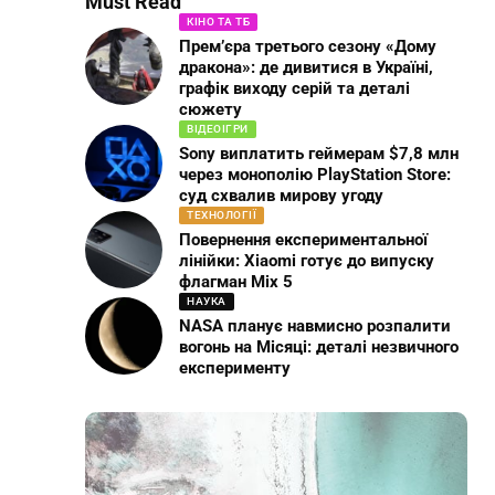
Must Read
КІНО ТА ТБ
Прем’єра третього сезону «Дому
дракона»: де дивитися в Україні,
графік виходу серій та деталі
сюжету
ВІДЕОІГРИ
Sony виплатить геймерам $7,8 млн
через монополію PlayStation Store:
суд схвалив мирову угоду
ТЕХНОЛОГІЇ
Повернення експериментальної
лінійки: Xiaomi готує до випуску
флагман Mix 5
НАУКА
NASA планує навмисно розпалити
вогонь на Місяці: деталі незвичного
експерименту