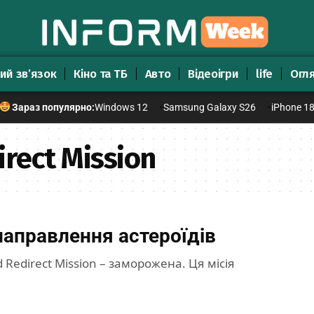
ий зв’язок
Кіно та ТБ
Авто
Відеоігри
life
Огл
Windows 12
Samsung Galaxy S26
iPhone 1
Зараз популярно:
irect Mission
аправлення астероїдів
 Redirect Mission – заморожена. Ця місія