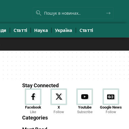
яди
Статті
Наука
Україна
Статті
8
Stay Connected
Новини
Facebook
X
Youtube
Google News
Like
Follow
Subscribe
Follow
23 Articles
Categories