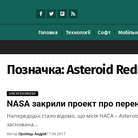
Головна
Технології
Софт
Мобільн
Позначка:
Asteroid Red
UNCATEGORIZED
NASA закрили проект про перен
Напередодні стало відомо, що місія НАСА – Asteroid
заснована…
Автор:
Оробець Андрій
17.06.2017