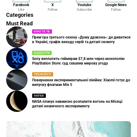
Новини
Facebook
X
Youtube
Google News
Like
Follow
Subscribe
Follow
23 Articles
Categories
Must Read
КІНО ТА ТБ
Прем’єра третього сезону «Дому дракона»: де дивитися
в Україні, графік виходу серій та деталі сюжету
ВІДЕОІГРИ
Sony виплатить геймерам $7,8 млн через монополію
PlayStation Store: суд схвалив мирову угоду
ТЕХНОЛОГІЇ
Повернення експериментальної лінійки: Xiaomi готує до
випуску флагман Mix 5
НАУКА
NASA планує навмисно розпалити вогонь на Місяці:
деталі незвичного експерименту