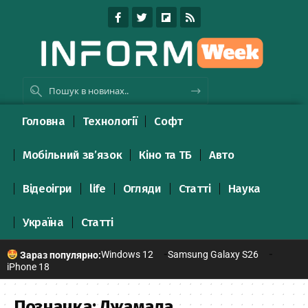
Головна
Технології
Софт
Мобільний зв’язок
Кіно та ТБ
Авто
Відеоігри
life
Огляди
Статті
Наука
Україна
Статті
Windows 12
Samsung Galaxy S26
Зараз популярно:
iPhone 18
Позначка:
Джамала