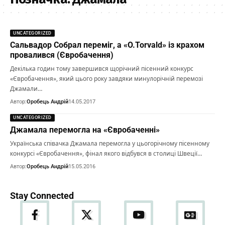
UNCATEGORIZED
Сальвадор Собрал переміг, а «O.Torvald» із крахом
провалився (Євробачення)
Декілька годин тому завершився щорічний пісенний конкурс
«Євробачення», який цього року завдяки минулорічній перемозі
Джамали…
Автор:
Оробець Андрій
14.05.2017
UNCATEGORIZED
Джамала перемогла на «Євробаченні»
Українська співачка Джамала перемогла у цьогорічному пісенному
конкурсі «Євробачення», фінал якого відбувся в столиці Швеції…
Автор:
Оробець Андрій
15.05.2016
Stay Connected