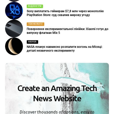
ВІДЕОІГРИ
Sony виплатить геймерам $7,8 млн через монополію
PlayStation Store: суд схвалив мирову угоду
ТЕХНОЛОГІЇ
Повернення експериментальної лінійки: Xiaomi готує до
випуску флагман Mix 5
НАУКА
NASA планує навмисно розпалити вогонь на Місяці:
деталі незвичного експерименту
Create an Amazing Tech
News Website
Discover thousands of options, easy to