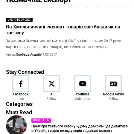
UNCATEGORIZED
На Хмельниччині експорт товарів зріс більш як на
третину
За даними Хмельницької митниці ДФС, у січні-лютому 2017 року
вартість експортованих товарів, вироблених на теренах…
Автор:
Оробець Андрій
17.03.2017
Stay Connected
Новини
Facebook
X
Youtube
Google News
Like
Follow
Subscribe
Follow
23 Articles
Categories
Must Read
КІНО ТА ТБ
Прем’єра третього сезону «Дому дракона»: де дивитися
в Україні, графік виходу серій та деталі сюжету