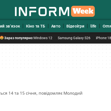
ий зв’язок
Кіно та ТБ
Авто
Відеоігри
life
Огл
Windows 12
Samsung Galaxy S26
iPhone 1
Зараз популярно:
ься 14 та 15 січня, повідомляє Молодий