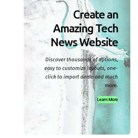
Create an
Amazing Tech
News Website
Discover thousands of options,
easy to customize layouts, one-
click to import demo and much
more.
Learn More