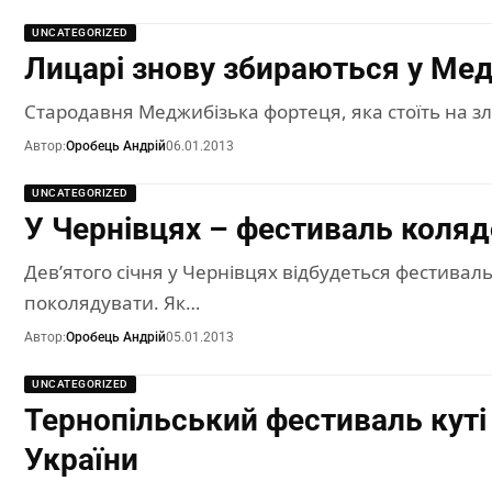
UNCATEGORIZED
Лицарі знову збираються у Ме
Стародавня Меджибізька фортеця, яка стоїть на злит
Автор:
Оробець Андрій
06.01.2013
UNCATEGORIZED
У Чернівцях – фестиваль коля
Дев’ятого січня у Чернівцях відбудеться фестиваль 
поколядувати. Як…
Автор:
Оробець Андрій
05.01.2013
UNCATEGORIZED
Тернопільський фестиваль куті
України