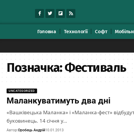
Головна
Технології
Софт
Мобільн
Позначка:
Фестиваль
UNCATEGORIZED
Маланкуватимуть два дні
«Вашківецька Маланка» і «Маланка-фест» відбудут
буковинець. 14 січня у…
Автор:
Оробець Андрій
10.01.2013