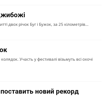
джибожі
ті двох річок Буг і Бужок, за 25 кілометрів…
док
колядок. Участь у фестивалі візьмуть всі охочі
 поставить новий рекорд