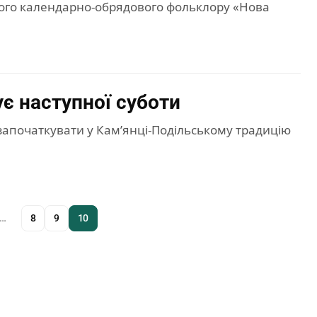
ового календарно-обрядового фольклору «Нова
є наступної суботи
апочаткувати у Кам’янці-Подільському традицію
…
8
9
10