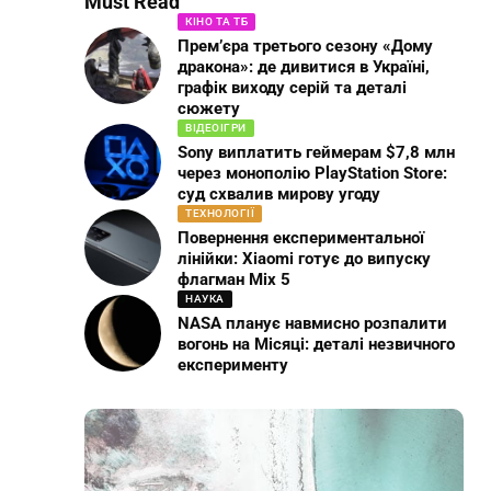
Must Read
КІНО ТА ТБ
Прем’єра третього сезону «Дому
дракона»: де дивитися в Україні,
графік виходу серій та деталі
сюжету
ВІДЕОІГРИ
Sony виплатить геймерам $7,8 млн
через монополію PlayStation Store:
суд схвалив мирову угоду
ТЕХНОЛОГІЇ
Повернення експериментальної
лінійки: Xiaomi готує до випуску
флагман Mix 5
НАУКА
NASA планує навмисно розпалити
вогонь на Місяці: деталі незвичного
експерименту