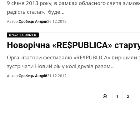
9 січня 2013 року, в рамках обласного свята зим
радість стала», буде…
Автор:
Оробець Андрій
29.12.2012
UNCATEGORIZED
Новорічна «RE$PUBLICA» старту
Організатори фестивалю «RE$PUBLICA» вирішили з
зустрічати Новий рік у колі друзів разом…
Автор:
Оробець Андрій
21.12.2012
1
2