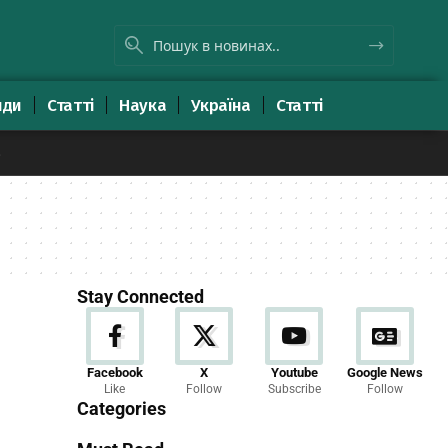
яди
Статті
Наука
Україна
Статті
8
Stay Connected
Новини
Facebook
X
Youtube
Google News
Like
Follow
Subscribe
Follow
23 Articles
Categories