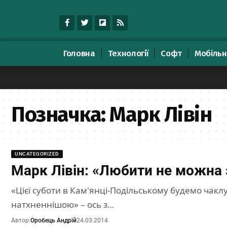
Головна
Технології
Софт
Мобільн
Позначка:
Марк Лівін
UNCATEGORIZED
Марк Лівін: «Любити не можна 
«Цієї суботи в Кам'янці-Подільському будемо чакл
натхненнішою» – ось з…
Автор:
Оробець Андрій
24.03.2014