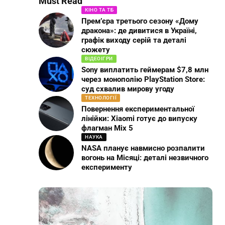
Must Read
КІНО ТА ТБ
Прем’єра третього сезону «Дому
дракона»: де дивитися в Україні,
графік виходу серій та деталі
сюжету
ВІДЕОІГРИ
Sony виплатить геймерам $7,8 млн
через монополію PlayStation Store:
суд схвалив мирову угоду
ТЕХНОЛОГІЇ
Повернення експериментальної
лінійки: Xiaomi готує до випуску
флагман Mix 5
НАУКА
NASA планує навмисно розпалити
вогонь на Місяці: деталі незвичного
експерименту