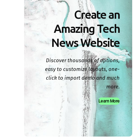
Create an
Amazing Tech
News Website
Discover thousands of options,
easy to customize layouts, one-
click to import demo and much
more.
Learn More