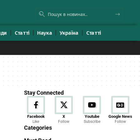
яди
Статті
Наука
Україна
Статті
8
Stay Connected
Новини
Facebook
X
Youtube
Google News
Like
Follow
Subscribe
Follow
23 Articles
Categories