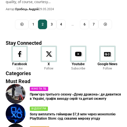
quality, of course, courtesy…
Автор:
Оробець Андрій
29.05.2024
1
2
3
4
…
6
7
Stay Connected
Новини
Facebook
X
Youtube
Google News
Like
Follow
Subscribe
Follow
23 Articles
Categories
Must Read
КІНО ТА ТБ
Прем’єра третього сезону «Дому дракона»: де дивитися
в Україні, графік виходу серій та деталі сюжету
ВІДЕОІГРИ
Sony виплатить геймерам $7,8 млн через монополію
PlayStation Store: суд схвалив мирову угоду