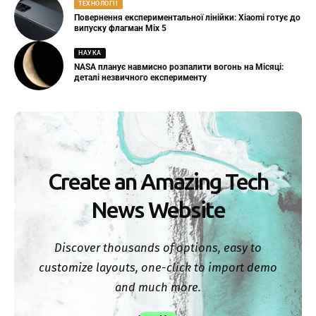
ТЕХНОЛОГІЇ
Повернення експериментальної лінійки: Xiaomi готує до
випуску флагман Mix 5
НАУКА
NASA планує навмисно розпалити вогонь на Місяці:
деталі незвичного експерименту
Create an Amazing Tech
News Website
Discover thousands of options, easy to
customize layouts, one-click to import demo
and much more.