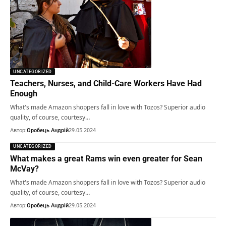
UNCATEGORIZED
Teachers, Nurses, and Child-Care Workers Have Had
Enough
What's made Amazon shoppers fall in love with Tozos? Superior audio
quality, of course, courtesy…
Автор:
Оробець Андрій
29.05.2024
UNCATEGORIZED
What makes a great Rams win even greater for Sean
McVay?
What's made Amazon shoppers fall in love with Tozos? Superior audio
quality, of course, courtesy…
Автор:
Оробець Андрій
29.05.2024