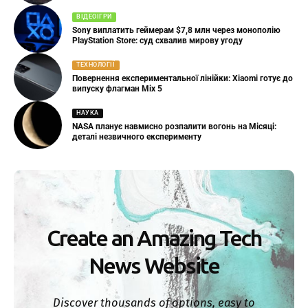
ВІДЕОІГРИ
Sony виплатить геймерам $7,8 млн через монополію
PlayStation Store: суд схвалив мирову угоду
ТЕХНОЛОГІЇ
Повернення експериментальної лінійки: Xiaomi готує до
випуску флагман Mix 5
НАУКА
NASA планує навмисно розпалити вогонь на Місяці:
деталі незвичного експерименту
Create an Amazing Tech
News Website
Discover thousands of options, easy to