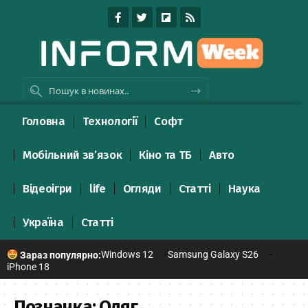
Головна
Технології
Софт
Мобільний зв’язок
Кіно та ТБ
Авто
Відеоігри
life
Огляди
Статті
Наука
Україна
Статті
Windows 12
Samsung Galaxy S26
Зараз популярно:
iPhone 18
Позначка:
Одяг