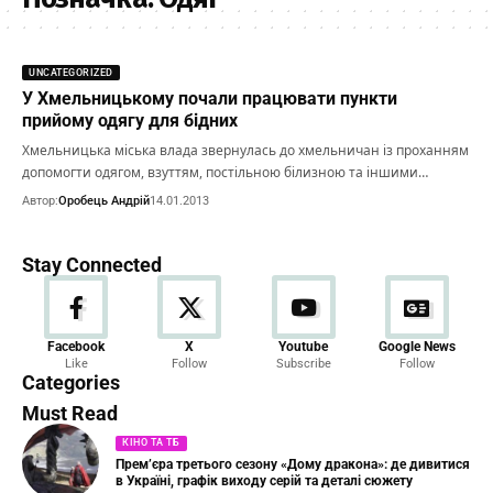
UNCATEGORIZED
У Хмельницькому почали працювати пункти
прийому одягу для бідних
Хмельницька міська влада звернулась до хмельничан із проханням
допомогти одягом, взуттям, постільною білизною та іншими…
Автор:
Оробець Андрій
14.01.2013
Stay Connected
Новини
Facebook
X
Youtube
Google News
Like
Follow
Subscribe
Follow
23 Articles
Categories
Must Read
КІНО ТА ТБ
Прем’єра третього сезону «Дому дракона»: де дивитися
в Україні, графік виходу серій та деталі сюжету