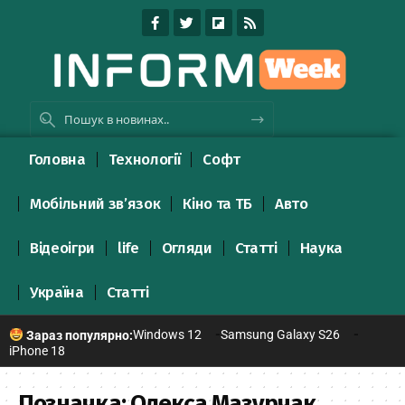
Головна
Технології
Софт
Мобільний зв’язок
Кіно та ТБ
Авто
Відеоігри
life
Огляди
Статті
Наука
Україна
Статті
Windows 12
Samsung Galaxy S26
Зараз популярно:
iPhone 18
Позначка:
Олекса Мазурчак