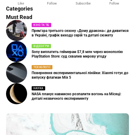
Like
Follow
Subscribe
Follow
23 Articles
Categories
Must Read
КІНО ТА ТБ
Прем’єра третього сезону «Дому дракона»: де дивитися
в Україні, графік виходу серій та деталі сюжету
ВІДЕОІГРИ
Sony виплатить геймерам $7,8 млн через монополію
PlayStation Store: суд схвалив мирову угоду
ТЕХНОЛОГІЇ
Повернення експериментальної лінійки: Xiaomi готує до
випуску флагман Mix 5
НАУКА
NASA планує навмисно розпалити вогонь на Місяці:
деталі незвичного експерименту