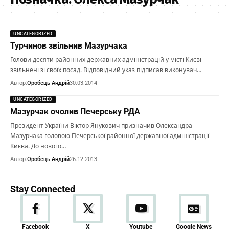
UNCATEGORIZED
Турчинов звільнив Мазурчака
Голови десяти районних державних адміністрацій у місті Києві
звільнені зі своїх посад. Відповідний указ підписав виконувач…
Автор:
Оробець Андрій
30.03.2014
UNCATEGORIZED
Мазурчак очолив Печерську РДА
Президент України Віктор Янукович призначив Олександра
Мазурчака головою Печерської районної державної адміністрації
Києва. До нового…
Автор:
Оробець Андрій
26.12.2013
Stay Connected
Новини
Facebook
X
Youtube
Google News