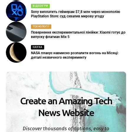
ВІДЕОІГРИ
Sony виплатить геймерам $7,8 млн через монополію
PlayStation Store: суд схвалив мирову угоду
ТЕХНОЛОГІЇ
Повернення експериментальної лінійки: Xiaomi готує до
випуску флагман Mix 5
НАУКА
NASA планує навмисно розпалити вогонь на Місяці:
деталі незвичного експерименту
Create an Amazing Tech
News Website
Discover thousands of options, easy to