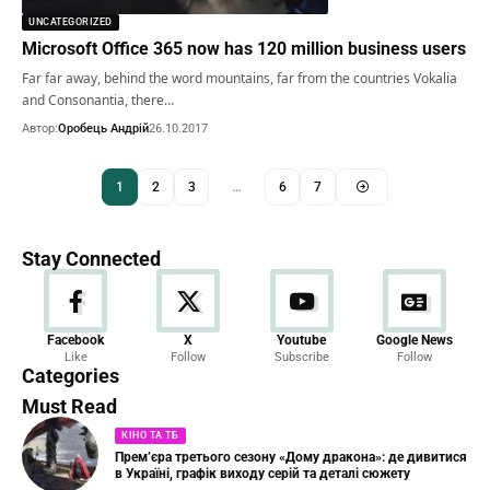
UNCATEGORIZED
Microsoft Office 365 now has 120 million business users
Far far away, behind the word mountains, far from the countries Vokalia
and Consonantia, there…
Автор:
Оробець Андрій
26.10.2017
1
2
3
…
6
7
Stay Connected
Новини
Facebook
X
Youtube
Google News
Like
Follow
Subscribe
Follow
23 Articles
Categories
Must Read
КІНО ТА ТБ
Прем’єра третього сезону «Дому дракона»: де дивитися
в Україні, графік виходу серій та деталі сюжету