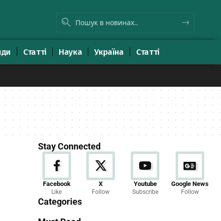
яди
Статті
Наука
Україна
Статті
8
Stay Connected
Новини
Facebook
X
Youtube
Google News
Like
Follow
Subscribe
Follow
23 Articles
Categories