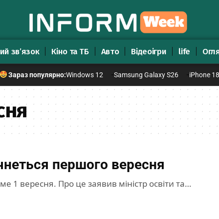
ий зв’язок
Кіно та ТБ
Авто
Відеоігри
life
Огл
Windows 12
Samsung Galaxy S26
iPhone 1
Зараз популярно:
сня
очнеться першого вересня
ме 1 вересня. Про це заявив міністр освіти та…