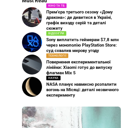
Must Read
КІНО ТА ТБ
Прем’єра третього сезону «Дому
дракона»: де дивитися в Україні,
графік виходу серій та деталі
сюжету
ВІДЕОІГРИ
Sony виплатить геймерам $7,8 млн
через монополію PlayStation Store:
суд схвалив мирову угоду
ТЕХНОЛОГІЇ
Повернення експериментальної
лінійки: Xiaomi готує до випуску
флагман Mix 5
НАУКА
NASA планує навмисно розпалити
вогонь на Місяці: деталі незвичного
експерименту