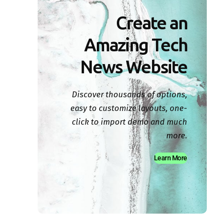
Create an
Amazing Tech
News Website
Discover thousands of options,
easy to customize layouts, one-
click to import demo and much
more.
Learn More