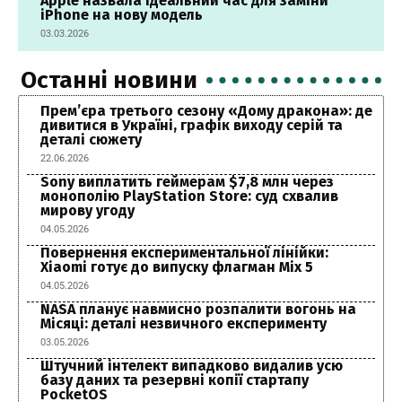
Apple назвала ідеальний час для заміни
iPhone на нову модель
03.03.2026
Останні новини
Прем’єра третього сезону «Дому дракона»: де
дивитися в Україні, графік виходу серій та
деталі сюжету
22.06.2026
Sony виплатить геймерам $7,8 млн через
монополію PlayStation Store: суд схвалив
мирову угоду
04.05.2026
Повернення експериментальної лінійки:
Xiaomi готує до випуску флагман Mix 5
04.05.2026
NASA планує навмисно розпалити вогонь на
Місяці: деталі незвичного експерименту
03.05.2026
Штучний інтелект випадково видалив усю
базу даних та резервні копії стартапу
PocketOS