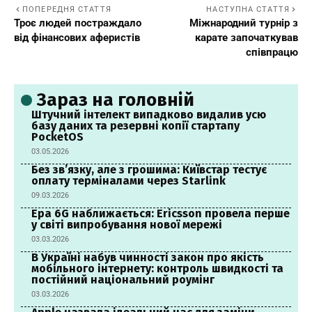
ПОПЕРЕДНЯ СТАТТЯ
НАСТУПНА СТАТТЯ
Троє людей постраждало
Міжнародний турнір з
від фінансових аферистів
карате започаткував
співпрацю
Зараз на головній
Штучний інтелект випадково видалив усю
базу даних та резервні копії стартапу
PocketOS
03.05.2026
Без зв’язку, але з грошима: Київстар тестує
оплату терміналами через Starlink
09.03.2026
Ера 6G наближається: Ericsson провела перше
у світі випробування нової мережі
03.03.2026
В Україні набув чинності закон про якість
мобільного інтернету: контроль швидкості та
постійний національний роумінг
03.03.2026