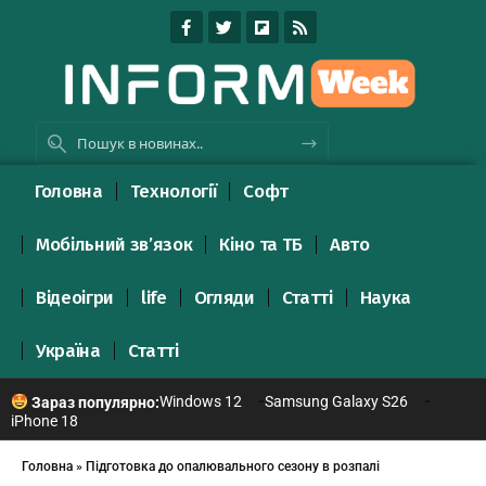
Головна
Технології
Софт
Мобільний зв’язок
Кіно та ТБ
Авто
Відеоігри
life
Огляди
Статті
Наука
Україна
Статті
Windows 12
Samsung Galaxy S26
Зараз популярно:
iPhone 18
Головна
»
Підготовка до опалювального сезону в розпалі