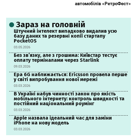
автомобілів «РетроФест»
Зараз на головній
Штучний інтелект випадково видалив усю
базу даних та резервні копії стартапу
PocketOS
03.05.2026
Без зв’язку, але з грошима: Київстар тестує
оплату терміналами через Starlink
09.03.2026
Ера 6G наближається: Ericsson провела перше
у світі випробування нової мережі
03.03.2026
В Україні набув чинності закон про якість
мобільного інтернету: контроль швидкості та
постійний національний роумінг
03.03.2026
Apple назвала ідеальний час для заміни
iPhone на нову модель
03.03.2026