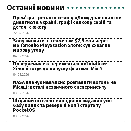
Останні новини
Прем’єра третього сезону «Дому дракона»: де
дивитися в Україні, графік виходу серій та
деталі сюжету
22.06.2026
Sony виплатить геймерам $7,8 млн через
монополію PlayStation Store: суд схвалив
мирову угоду
04.05.2026
Повернення експериментальної лінійки:
Xiaomi готує до випуску флагман Mix 5
04.05.2026
NASA планує навмисно розпалити вогонь на
Місяці: деталі незвичного експерименту
03.05.2026
Штучний інтелект випадково видалив усю
базу даних та резервні копії стартапу
PocketOS
03.05.2026