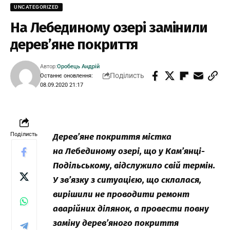
UNCATEGORIZED
На Лебединому озері замінили
дерев’яне покриття
Автор:
Оробець Андрій
Поділисть
Останнє оновлення:
08.09.2020 21:17
Поділисть
Дерев’яне покриття містка
на Лебединому озері, що у Кам’янці-
Подільському, відслужило свій термін.
У зв’язку з ситуацією, що склалася,
вирішили не проводити ремонт
аварійних ділянок, а провести повну
заміну дерев’яного покриття