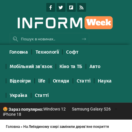
Головна
Технології
Софт
Мобільний зв’язок
Кіно та ТБ
Авто
Відеоігри
life
Огляди
Статті
Наука
Україна
Статті
Windows 12
Samsung Galaxy S26
Зараз популярно:
iPhone 18
Головна
»
На Лебединому озері замінили дерев’яне покриття