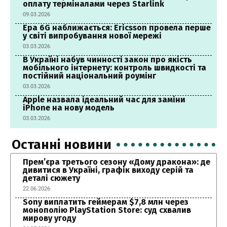
оплату терміналами через Starlink
09.03.2026
Ера 6G наближається: Ericsson провела перше
у світі випробування нової мережі
03.03.2026
В Україні набув чинності закон про якість
мобільного інтернету: контроль швидкості та
постійний національний роумінг
03.03.2026
Apple назвала ідеальний час для заміни
iPhone на нову модель
03.03.2026
Останні новини
Прем’єра третього сезону «Дому дракона»: де
дивитися в Україні, графік виходу серій та
деталі сюжету
22.06.2026
Sony виплатить геймерам $7,8 млн через
монополію PlayStation Store: суд схвалив
мирову угоду