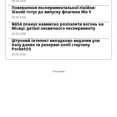
04.05.2026
Повернення експериментальної лінійки:
Xiaomi готує до випуску флагман Mix 5
04.05.2026
NASA планує навмисно розпалити вогонь на
Місяці: деталі незвичного експерименту
03.05.2026
Штучний інтелект випадково видалив усю
базу даних та резервні копії стартапу
PocketOS
03.05.2026
- Реклама -