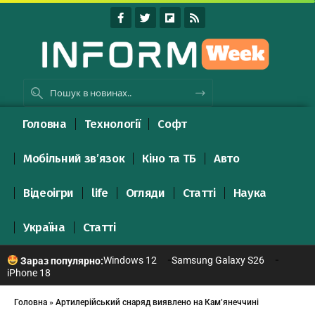
Головна
Технології
Софт
Мобільний зв’язок
Кіно та ТБ
Авто
Відеоігри
life
Огляди
Статті
Наука
Україна
Статті
Windows 12
Samsung Galaxy S26
Зараз популярно:
iPhone 18
Головна
»
Артилерійський снаряд виявлено на Кам’янеччині